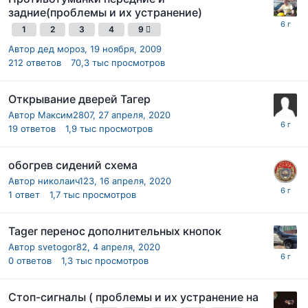
задние(проблемы и их устранение)
1
2
3
4
9
Автор
дед мороз
,
19 ноября, 2009
212
ответов
70,3 тыс
просмотров
Открывание дверей Тагер
Автор
Максим2807
,
27 апреля, 2020
19
ответов
1,9 тыс
просмотров
обогрев сидений схема
Автор
николаич123
,
16 апреля, 2020
1
ответ
1,7 тыс
просмотров
Tager перенос дополнительных кнопок
Автор
svetogor82
,
4 апреля, 2020
0
ответов
1,3 тыс
просмотров
Стоп-сигналы ( проблемы и их устранение на