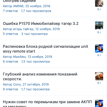
Обогрев сидений
Автор
AMNM
,
25 ноября, 2018
7
ответов
1,7 тыс
просмотров
Ошибка Р1570 Иммобилайзер тагер 3.2
Автор
игорь тайгер
,
12 ноября, 2019
5
ответов
3 тыс
просмотра
Распиновка блока родной сигнализации unit
assy remote start
Автор
MaxAlex
,
13 ноября, 2019
6
ответов
1,5 тыс
просмотра
Глубокий анализ изменения показаний
скорости.
Автор
Cons
,
27 октября, 2019
9
ответов
1,7 тыс
просмотра
Нужен совет по перемычкам при замене АКПП
на механику