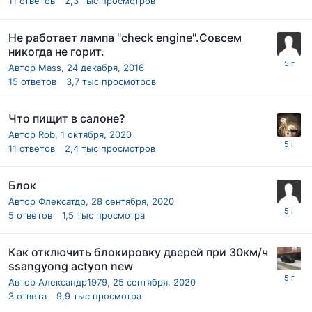
11
ответов
2,3 тыс
просмотров
Не работает лампа "check engine".Совсем
никогда не горит.
Автор
Mass
,
24 декабря, 2016
15
ответов
3,7 тыс
просмотров
Что пищит в салоне?
Автор
Rob
,
1 октября, 2020
11
ответов
2,4 тыс
просмотров
Блок
Автор
Флексатдр
,
28 сентября, 2020
5
ответов
1,5 тыс
просмотра
Как отключить блокировку дверей при 30км/ч
ssangyong actyon new
Автор
Александр1979
,
25 сентября, 2020
3
ответа
9,9 тыс
просмотра