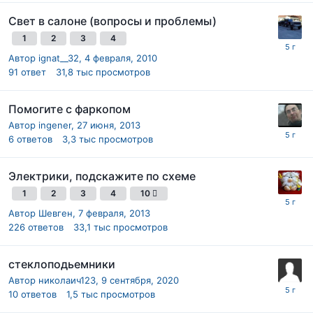
Свет в салоне (вопросы и проблемы)
1
2
3
4
Автор
ignat__32
,
4 февраля, 2010
91
ответ
31,8 тыс
просмотров
Помогите с фаркопом
Автор
ingener
,
27 июня, 2013
6
ответов
3,3 тыс
просмотров
Электрики, подскажите по схеме
1
2
3
4
10
Автор
Шевген
,
7 февраля, 2013
226
ответов
33,1 тыс
просмотров
стеклоподьемники
Автор
николаич123
,
9 сентября, 2020
10
ответов
1,5 тыс
просмотров