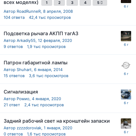
всех моделях)
1
2
3
4
5
Автор
RoadRunneR
,
8 апреля, 2008
104
ответа
42,4 тыс
просмотров
Подсветка рычага АКПП тагАЗ
Автор
Arkadiy55
,
12 февраля, 2020
9
ответов
1,9 тыс
просмотров
Патрон габаритной лампы
Автор
Shuhart
,
6 января, 2014
15
ответов
3,6 тыс
просмотров
Сигнализация
Автор
Ромио
,
4 января, 2020
21
ответ
2,4 тыс
просмотров
Задний рабочий свет на кронштейн запаски
Автор
zzzzdoroviak
,
1 января, 2020
0
ответов
1,6 тыс
просмотров