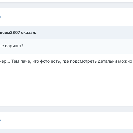
0
ксим2807
сказал:
 не вариант?
ер... Тем паче, что фото есть, где подсмотреть детальки можно ))
0