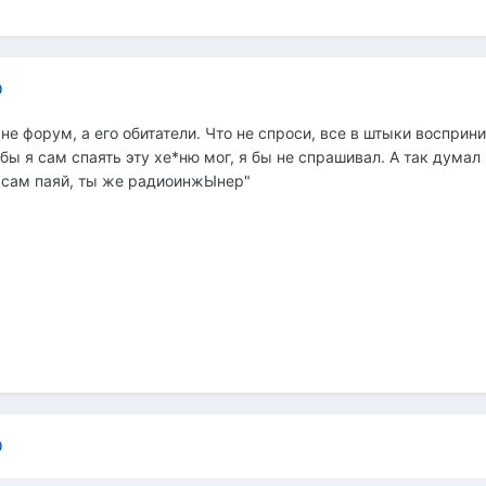
0
не форум, а его обитатели. Что не спроси, все в штыки восприни
бы я сам спаять эту хе*ню мог, я бы не спрашивал. А так думал
у сам паяй, ты же радиоинжЫнер"
0