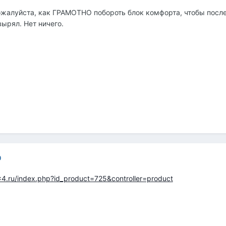
ожалуйста, как ГРАМОТНО побороть блок комфорта, чтобы посл
вырял. Нет ничего.
0
x4.ru/index.php?id_product=725&controller=product