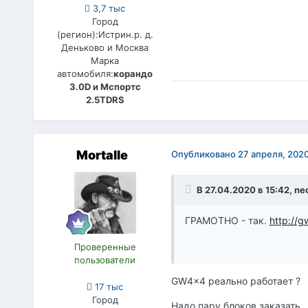
3,7 тыс
Город
(регион):
Истрин.р. д.
Деньково и Москва
Марка
автомобиля:
корандо
3.0D и Мспортс
2.5TDRS
Mortalle
Опубликовано
27 апреля, 202
В 27.04.2020 в 15:42,
ne
ГРАМОТНО - так.
http://
Проверенные
пользователи
GW4x4 реально работает ?
17 тыс
Город
Надо пару блоков заказать