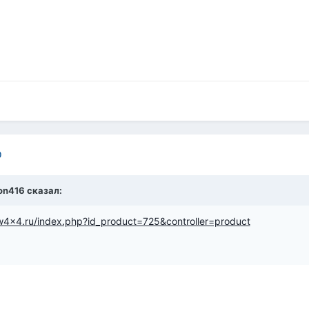
0
on416
сказал:
gw4x4.ru/index.php?id_product=725&controller=product