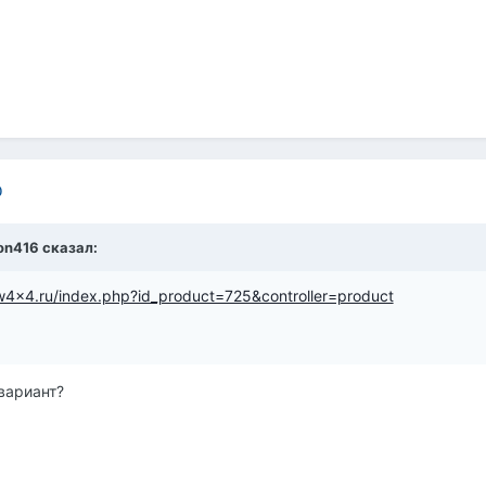
0
on416
сказал:
gw4x4.ru/index.php?id_product=725&controller=product
 вариант?