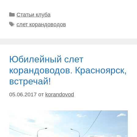
Рубрики
Статьи клуба
Метки
слет корандоводов
Юбилейный слет
корандоводов. Красноярск,
встречай!
05.06.2017
от
korandovod