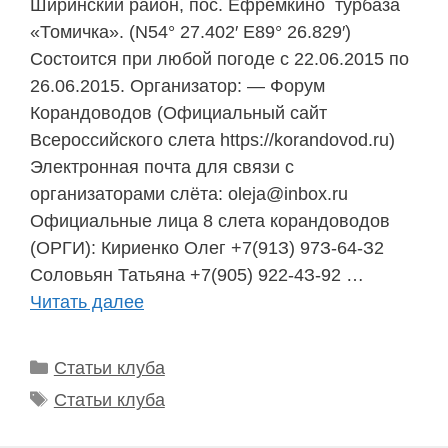
Ширинский район, пос. Ефремкино турбаза
«Томичка». (N54° 27.402′ E89° 26.829′)
Состоится при любой погоде с 22.06.2015 по
26.06.2015. Организатор: — Форум
Корандоводов (Официальный сайт
Всероссийского слета https://korandovod.ru)
Электронная почта для связи с
организаторами слёта: oleja@inbox.ru
Официальные лица 8 слета корандоводов
(ОРГИ): Кириенко Олег +7(91З) 97З-64-З2
Соловьян Татьяна +7(905) 922-4З-92 …
Читать далее
Рубрики
Статьи клуба
Метки
Статьи клуба