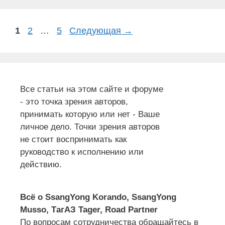
Страница
Страница
Страница
1
2
…
5
Следующая
→
Все статьи на этом сайте и форуме
- это точка зрения авторов,
принимать которую или нет - Ваше
личное дело. Точки зрения авторов
не стоит воспринимать как
руководство к исполнению или
действию.
Всё о SsangYong Korando, SsangYong
Musso, ТагАЗ Tager, Road Partner
По вопросам сотрудничества обращайтесь в