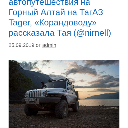
автопутешествия на
Горный Алтай на ТагАЗ
Tager, «Корандоводу»
рассказала Тая (@nirnell)
25.09.2019
от
admin