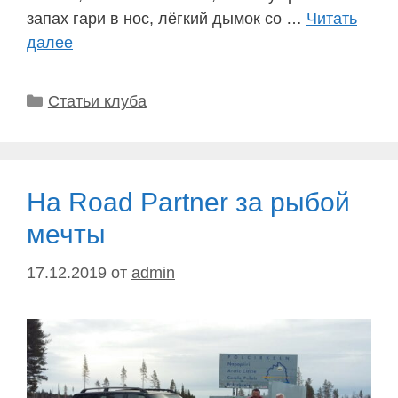
запах гари в нос, лёгкий дымок со …
Читать
далее
Рубрики
Статьи клуба
На Road Partner за рыбой
мечты
17.12.2019
от
admin