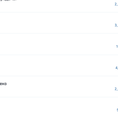
2
3
1
4
енз
2