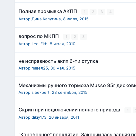
Полная промывка АКПП
1
2
3
4
Автор
Дина Калугина
,
8 июля, 2015
вопрос по МКПП
1
2
3
Автор
Leo-Ekb
,
8 июля, 2010
не исправность акпп 6-ти ступка
Автор
павел25
,
30 мая, 2015
Механизмы ручного тормоза Musso 95г дисковы
Автор
sibexpert
,
23 сентября, 2015
Скрип при подключении полного привода
1
Автор
dikiy173
,
20 января, 2011
"Коробочное" проклятие. Закончилась задняя п