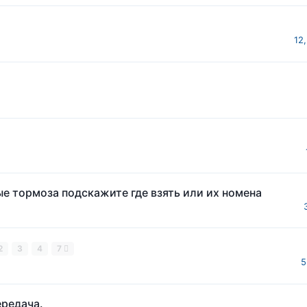
12
е тормоза подскажите где взять или их номена
2
3
4
7
5
ередача.