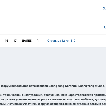
3
1
16
17
ДАЛЕЕ
Страница 12 из 18
и форум владельцев автомобилей SsangYong Korando, SsangYong Musso, Т
ах технической эксплуатации, обслуживания и характеристиках профиль
 из разных уголков планеты рассказывают о своих автомобилях, догов
емы. Активные участники форума собираются на ежегодные слёты в одн