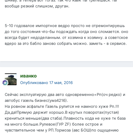
шниву. а теперь вот тогаз. так что язык ты трепешься. ты
вообще резкий слишком, друган.
5-10 годовалое импортное ведро просто не отремонтируешь
до того состояния что-бы подождать когда оно сломается. оно
всегда будет недоделанным. от хозяина к хозяину. а советское
вдеро за это бабло заново собрать можно. заметь - в сервисе.
иванко
Опубликовано
17 мая, 2016
Сейчас эксплуатирую два авто одновременно=Рп(оч редко) и
автобус газель бизнес(умз4216).
На ровном асфальте Газель рулится не намного хуже Рп.!!!
Да,да!Прямую держит хорошо.В крутых поворотах(пустая)
крениться меньше(два стаба).Плавность хода не хуже тк база
на много больше.Рулевое(ГУР ZF) более острое и
чувствительное чем у РП.Тормоза (авс БОШ)по ощущению