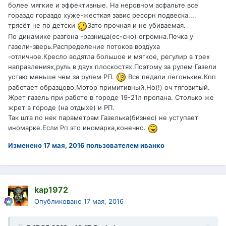
более мягкие и эффективные. На неровном асфальте все
гораздо гораздо хуже-жесткая завис ресорн подвеска....
трясёт не по детски
Зато прочная и не убиваемая.
По динамике разгона -разница(ес-сно) огромна.Печка у
газели-зверь.Распределение потоков воздуха
-отличное.Кресло водятла большое и мягкое, регулир в трех
направлениях,руль в двух плоскостях.Поэтому за рулем Газели
устаю меньше чем за рулем РП.
Все педали легонькие.Кпп
работает образцово.Мотор примитивный,Но(!) оч тяговитый.
Жрет газель при работе в городе 19-21л пропана. Столько же
жрет в городе (на отдыхе) и РП.
Так шта по нек параметрам Газелька(бизнес) не уступает
иномарке.Если Рп это иномарка,конечно.
Изменено
17 мая, 2016
пользователем иванко
kap1972
Опубликовано
17 мая, 2016