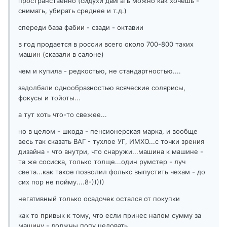
пространственно (сидухи двигать можно как хочешь -
снимать, убирать среднее и т.д.)
спереди база фабии - сзади - октавии
в год продается в россии всего около 700-800 таких
машин (сказали в салоне)
чем и купила - редкостью, не стандартностью....
задолбали однообразностью всяческие солярисы,
фокусы и тойоты...
а тут хоть что-то свежее...
но в целом - шкода - пенсионерская марка, и вообще
весь так сказать ВАГ - тухлое УГ, ИМХО...с точки зрения
дизайна - что внутри, что снаружи...машина к машине -
та же сосиска, только толще...один румстер - луч
света...как такое позволил фолькс выпустить чехам - до
сих пор не пойму....8-)))))
негативный только осадочек остался от покупки
как то привык к тому, что если принес налом сумму за
машину - должны попу целовать