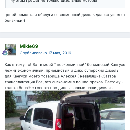
ну этим грешат не только дизельные моторы
ценой ремонта и обслуги современный дизель далеко ушел от
бензинки))
Mikle69
Опубликовано
17 мая, 2016
Как в тему то! Вот в моей " неэконмичной" бензиновой Кангухе
лежит экономичный, приемистый и дико суперский дизель
для Кангухи моего товарища Алексея ( неваляшка).Завтра
трансплантация.Все, что сьэкономил пошло прахом.Паэтому -
только бенз!Не говорю про динозавровые наши дизеля .