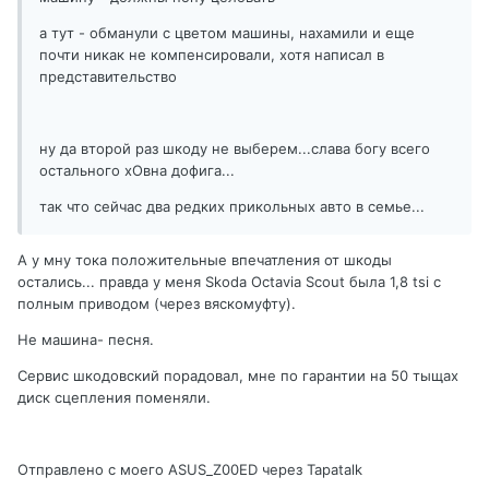
а тут - обманули с цветом машины, нахамили и еще
почти никак не компенсировали, хотя написал в
представительство
ну да второй раз шкоду не выберем...слава богу всего
остального хОвна дофига...
так что сейчас два редких прикольных авто в семье...
А у мну тока положительные впечатления от шкоды
остались... правда у меня Skoda Octavia Scout была 1,8 tsi с
полным приводом (через вяскомуфту).
Не машина- песня.
Сервис шкодовский порадовал, мне по гарантии на 50 тыщах
диск сцепления поменяли.
Отправлено с моего ASUS_Z00ED через Tapatalk