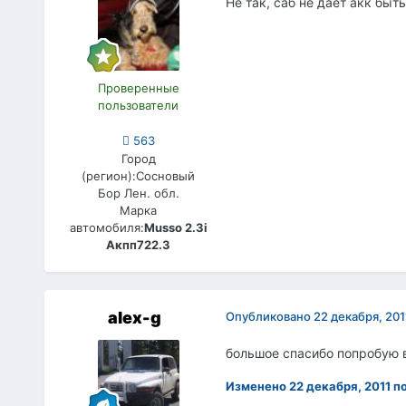
Не так, саб не даёт акк быт
Проверенные
пользователи
563
Город
(регион):
Сосновый
Бор Лен. обл.
Марка
автомобиля:
Musso 2.3i
Акпп722.3
alex-g
Опубликовано
22 декабря, 201
большое спасибо попробую вс
Изменено
22 декабря, 2011
по