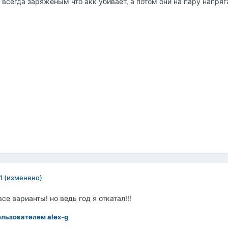
ь всегда заряженым что акк убивает, а потом они на пару напряг
1
(изменено)
е варианты! но ведь год я откатал!!!
льзователем alex-g