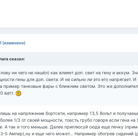
1
(изменено)
chara сказал:
лову ни чего не нашёл) как влияет доп. свет на гену и аккум. Зн
щности гены для доп. света. И не сильно ли это его напрягает. И 
а пример танковые фары с ближним светом. Это же дополнитель
0 ватт.
елишь на напряжение бортсети, например 13,5 Вольт и получаеш
более 1/3 от своей мощности, тоесть грубо говоря если гена на
е. А так и того меньше. Далее приплюсуй сюда еще печку (приме
3-5 Ампер),ну и еще чего может... Например обогрев сидений (д