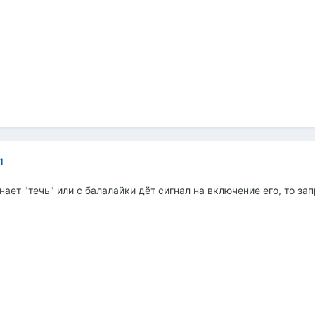
1
нает "течь" или с балалайки дёт сигнал на включение его, то з