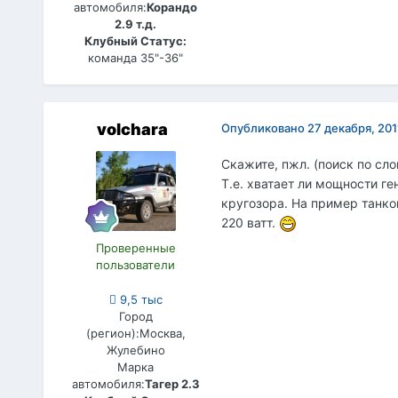
автомобиля:
Корандо
2.9 т.д.
Клубный Статус:
команда 35"-36"
volchara
Опубликовано
27 декабря, 201
Скажите, пжл. (поиск по слов
Т.е. хватает ли мощности ген
кругозора. На пример танко
220 ватт.
Проверенные
пользователи
9,5 тыс
Город
(регион):
Москва,
Жулебино
Марка
автомобиля:
Тагер 2.3