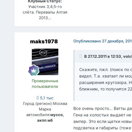
Клубный Статус:
Участник 3;4;5-го
слёта. Перевалы Алтая
2013...
maks1978
Опубликовано
27 декабря, 201
В 27.12.2011 в 12:53, vol
Скажите, пжл. (поиск по с
видел. Т.е. хватает ли мо
Проверенные
расширения кругозора. Н
пользователи
ближним, то получится 22
5,1 тыс
Город (регион):
Москва
Все очень просто... Ватты д
Марка
автомобиля:
муссо,
Гена на холостых выдает не 
акпп мб
ампер. Это если щетки новы
подсветка и габариты (тоже 