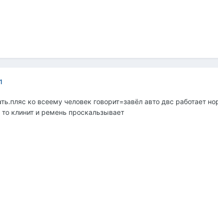
1
ать.пляс ко всеему человек говорит=завёл авто двс работает но
 то клинит и ремень проскальзывает