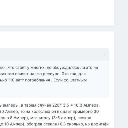
аю , что стоят у многих, но обсуждалось ли это не
как это влияет на его рессурс. Это так, для
но 110 ватт потребления . Если со штатным
ь амперы, в твоем случае 220/13,5 = 16,3 Ампера.
 90 Ампер, то на холостых он выдает примерно 30
рно 8 Ампер), магнитолу (3-5 ампер), всякая
о 10 Ампер), обогрев стекла (Х.З сколько, но дофига)и