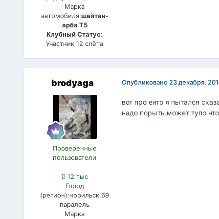
Марка
автомобиля:
шайтан-
арба Т5
Клубный Статус:
Участник 12 слёта
brodyaga
Опубликовано
23 декабря, 201
вот про енто я пытался сказ
надо порыть.может тупо что
Проверенные
пользователи
12 тыс
Город
(регион):
норильск.69
паралель
Марка