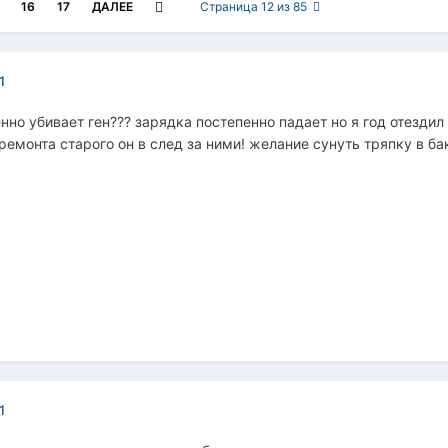
16
17
ДАЛЕЕ
Страница 12 из 85
1
нно убивает ген??? зарядка постепенно падает но я год отездил 
 ремонта старого он в след за ними! желание сунуть тряпку в б
1