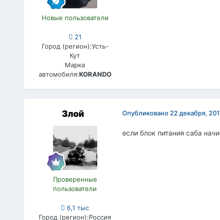
Новые пользователи
21
Город (регион):
Усть-
Кут
Марка
автомобиля:
KORANDO
Злой
Опубликовано
22 декабря, 201
если блок питания саба начи
Проверенные
пользователи
6,1 тыс
Город (регион):
Россия