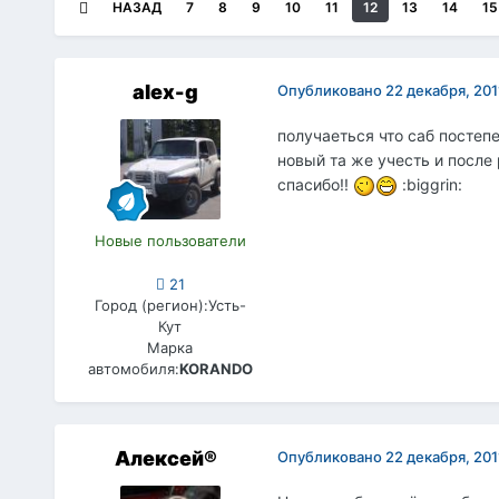
НАЗАД
7
8
9
10
11
12
13
14
15
alex-g
Опубликовано
22 декабря, 201
получаеться что саб постепе
новый та же учесть и после
спасибо!!
:biggrin:
Новые пользователи
21
Город (регион):
Усть-
Кут
Марка
автомобиля:
KORANDO
Алексей®
Опубликовано
22 декабря, 201