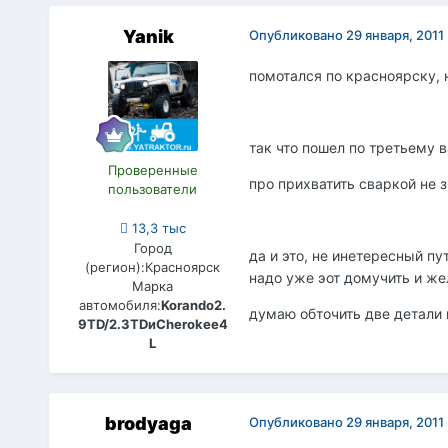
Yanik
Опубликовано
29 января, 2011
помотался по красноярску, 
так что пошел по третьему в
Проверенные
про прихватить сваркой не 
пользователи
13,3 тыс
Город
да и это, не инетересный пу
(регион):
Красноярск
надо уже эот домучить и же
Марка
автомобиля:
Korando2.
думаю обточить две детали 
9TD/2.3TDиCherokee4
L
brodyaga
Опубликовано
29 января, 2011