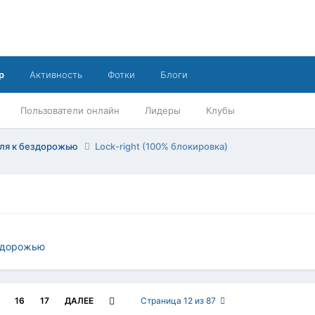
р
Активность
Фотки
Блоги
Пользователи онлайн
Лидеры
Клубы
иля к бездорожью
Lock-right (100% блокировка)
ездорожью
16
17
ДАЛЕЕ
Страница 12 из 87