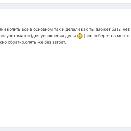
ки копить.все в основном так и делали как ты.(может базы нет
т полуавтоматом(для успокоения души
)все соберет на место
но обратно.опять же без затрат.