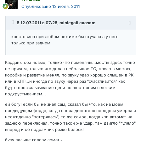
Опубликовано
12 июля, 2011
В 12.07.2011 в 07:25, minlegali сказал:
крестовина при любом режиме бы стучала а у него
только при заднем
Карданы оба новые, только что поменяны...мосты здесь точно
не причем, только что делал небольшое ТО, масло в мостах,
коробке и раздатке менял, по звуку удар хорошо слышен в РК
или в КПП...и иногда по звуку через раз "счастливится" как
будто проскальзывание цепи по шестерням с легким
подхрустыванием...
ей богу! если бы не знал сам, сказал бы что, как на моем
предыдущем форде, когда опора двигателя передняя умерла и
неожиданно "потерялась", то же самое, когда кпп автомат на
заднюю переключал, точно такой же удар, там двигло "гуляло"
вперед и об подрамник резко билось!
буду дальше голову ломать...