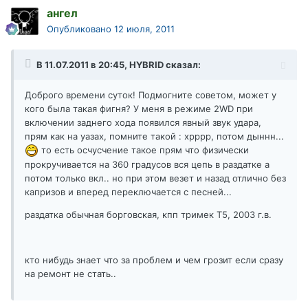
ангел
Опубликовано
12 июля, 2011
В 11.07.2011 в 20:45, HYBRID сказал:
Доброго времени суток! Подмогните советом, может у
кого была такая фигня? У меня в режиме 2WD при
включении заднего хода появился явный звук удара,
прям как на уазах, помните такой : хрррр, потом дыннн...
то есть осчусчение такое прям что физически
прокручивается на 360 градусов вся цепь в раздатке а
потом только вкл.. но при этом везет и назад отлично без
капризов и вперед переключается с песней...
раздатка обычная борговская, кпп тримек Т5, 2003 г.в.
кто нибудь знает что за проблем и чем грозит если сразу
на ремонт не стать..