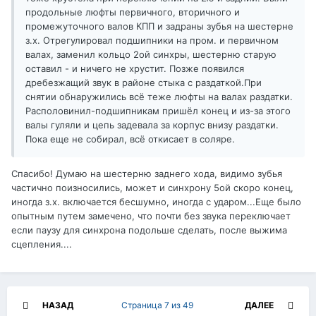
продольные люфты первичного, вторичного и
промежуточного валов КПП и задраны зубья на шестерне
з.х. Отрегулировал подшипники на пром. и первичном
валах, заменил кольцо 2ой синхры, шестерню старую
оставил - и ничего не хрустит. Позже появился
дребезжащий звук в районе стыка с раздаткой.При
снятии обнаружились всё теже люфты на валах раздатки.
Располовинил-подшипникам пришёл конец и из-за этого
валы гуляли и цепь задевала за корпус внизу раздатки.
Пока еще не собирал, всё откисает в соляре.
Спасибо! Думаю на шестерню заднего хода, видимо зубья
частично поизносились, может и синхрону 5ой скоро конец,
иногда з.х. включается бесшумно, иногда с ударом...Еще было
опытным путем замечено, что почти без звука переключает
если паузу для синхрона подольше сделать, после выжима
сцепления....
НАЗАД
Страница 7 из 49
ДАЛЕЕ