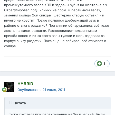
промежуточного валов КПП и задраны зубья на шестерне з.х.
Отрегулировал подшипники на пром. и первичном валах,
заменил кольцо 2ой синхры, шестерню старую оставил - и
ничего не хрустит. Позже появился дребезжащий звук в
районе стыка с раздаткой.При снятии обнаружились всё теже
люфты на валах раздатки. Располовинил-подшипникам
пришёл конец и из-за этого валы гуляли и цепь задевала за
корпус внизу раздатки. Пока еще не собирал, всё откисает в
соляре.
1
HYBRID
Опубликовано
21 июля, 2011
Цитата
тоже хрустела при переключении на 2ю и задний. Были