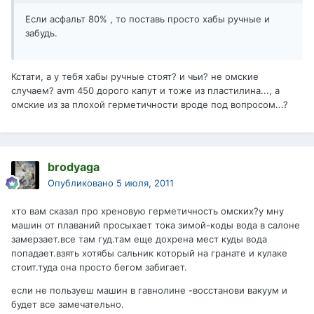
Если асфальт 80% , то поставь просто хабы ручные и
забудь.
Кстати, а у тебя хабы ручные стоят? и чьи? не омские
случаем? avm 450 дорого капут и тоже из пластилина..., а
омские из за плохой герметичности вроде под вопросом...?
brodyaga
Опубликовано
5 июля, 2011
хто вам сказал про хреновую герметичность омских?у мну
машин от плаваний просыхает тока зимой-коды вода в салоне
замерзает.все там гуд.там еще дохрена мест куды вода
попадает.взять хотябы сальник который на гранате и кулаке
стоит.туда она просто бегом забигает.
если не пользуеш машин в гавнолине -восстанови вакуум и
будет все замечательно.