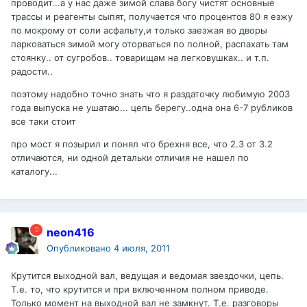
проводит...а у нас даже зимой слава богу чистят основные
трассы и реагенты сыпят, получается что процентов 80 я езжу
по мокрому от соли асфальту,и только заезжая во дворы
парковаться зимой могу оторваться по полной, распахать там
стоянку.. от сугробов.. товарищам на легковушках.. и т.п.
радости..
поэтому надобно точно знать что я раздаточку любимую 2003
года выпуска не ушатаю... цепь берегу..одна она 6-7 рубликов
все таки стоит
про мост я позырил и понял что брехня все, что 2.3 от 3.2
отличаются, ни одной детальки отличия не нашел по
каталогу...
neon416
Опубликовано
4 июля, 2011
Крутится выходной вал, ведущая и ведомая звездочки, цепь.
Т.е. то, что крутится и при включенном полном приводе.
Только момент на выходной вал не замкнут. Т.е. разговоры