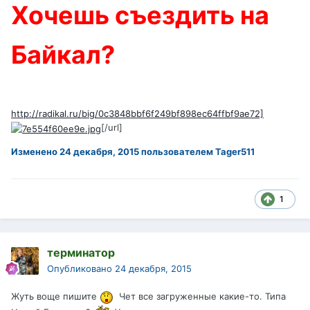
Хочешь съездить на
Байкал?
http://radikal.ru/big/0c3848bbf6f249bf898ec64ffbf9ae72]
[/url]
Изменено
24 декабря, 2015
пользователем Tager511
1
терминатор
Опубликовано
24 декабря, 2015
Жуть воще пишите
Чет все загруженные какие-то. Типа