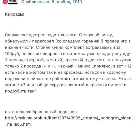
Опубликовано
5 ноября, 2010
Камрады!
Сломался подогрев водительского. Стянул обшивку,
обнаружил - перегорел (со следами горения!!!) провод что в
нижней части. Сгонял купил комплект встраиваемый за
100руб, но возник вопрос: в штатном случае к подогреву идут
3 провода (черный, желтый, красный) а для того. что я купил
только 2 провода (+ и -). Черный - минус...понятно, а вот +12
есть как на желтом так и на красном...но! Если к красному
подключить ничего не работает, а к желтому - все ок.. Что за
хитрость? или вобще скрутить желтый и красный вместе и
подрубить так?
пс. вот здесь брал новый подогрев
http://msk.molotok.ru/item1297143905_shtatnyj_podogrev_sidenij
_na_ladu.html