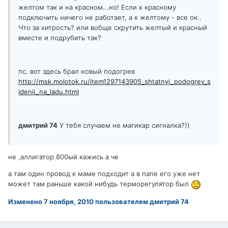
желтом так и на красном...но! Если к красному
подключить ничего не работает, а к желтому - все ок..
Что за хитрость? или вобще скрутить желтый и красный
вместе и подрубить так?
пс. вот здесь брал новый подогрев
http://msk.molotok.ru/item1297143905_shtatnyj_podogrev_s
idenij_na_ladu.html
дмитрий 74
У тебя случаем не магикар сигналка?))
не ,аллигатор 800ый кажись а че
а там один провод к маме подходит а в папе его уже нет
может там раньше какой нибудь терморегулятор был
Изменено
7 ноября, 2010
пользователем дмитрий 74