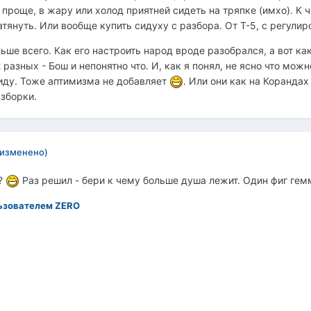
ё проще, в жару или холод приятней сидеть на тряпке (имхо). К 
тянуть. Или вообще купить сидуху с разбора. От Т-5, с регули
ше всего. Как его настроить народ вроде разобрался, а вот как
2 разных - Бош и непонятно что. И, как я понял, не ясно что мо
виду. Тоже аптимизма не добавляет
. Или они как на Коранда
азборки.
(изменено)
?
Раз решил - бери к чему больше душа лежит. Один фиг гемм
ьзователем ZERO