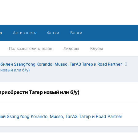
р
Активность
Фотки
Блоги
Пользователи онлайн
Лидеры
Клубы
илей SsangYong Korando, Musso, ТагАЗ Тагер и Road Partner
новый или б/у)
приобрести Тагер новый или б/у)
 SsangYong Korando, Musso, ТагАЗ Тагер и Road Partner