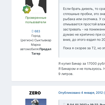
Если брать дизель, то ср
сплошные пробки, это зн
Проверенные
рыбака или охотника. У с
пользователи
отмывается простой влаж
застревать - на пониженн
683
думаю не критично при с
Город
вниз, до этого ездил по 2
(регион):
Сыктывкар
Марка
Пока я скорее за Т2, но э
автомобиля:
Продал
Тагер
Я купил Бинар за 17000 руб
Я Бинаром и не пользуюсь. 
9 литров.
ZERO
Опубликовано
4 января, 2012
В 04.01.2012 в 19:22, Pu