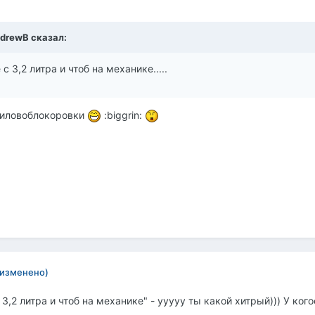
ndrewB сказал:
 3,2 литра и чтоб на механике.....
диловоблокоровки
:biggrin:
(изменено)
3,2 литра и чтоб на механике" - ууууу ты какой хитрый))) У кого