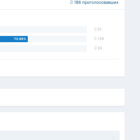
186 проголосовавших
21
128
24