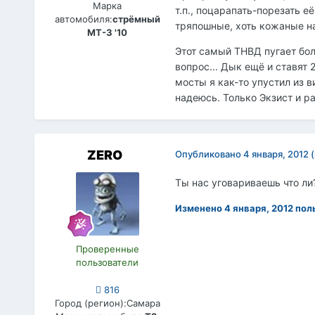
Марка
т.п., поцарапать-порезать е
автомобиля:
стрёмный
тряпошные, хоть кожаные на
МТ-3 '10
Этот самый ТНВД пугает боль
вопрос... Дык ещё и ставят 
мосты я как-то упустил из 
надеюсь. Только Экзист и р
ZERO
Опубликовано
4 января, 2012
Ты нас уговариваешь что ли
Изменено
4 января, 2012
пол
Проверенные
пользователи
816
Город (регион):
Самара