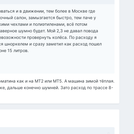
ваться и в движении, тем более в Москве где
очный салон, замызгается быстро, тем паче у
акими чехлами и полиэтиленами, всё потом
аверное шумно будет. Мой 2,3 не давал повода
невозожности провернуть колёса. По расходу я
лся шноркелем и сразу заметил как расход пошел
оне 15 литров.
рматина как и на МТ2 или МТ5. А машина зимой тёплая.
ке, дальше конечно шумней. Зато расход по трассе 8-