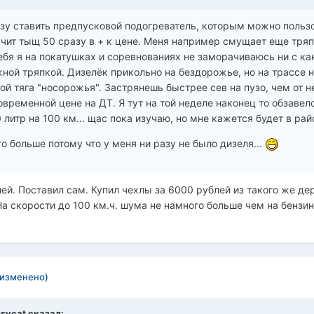
азу ставить предпусковой подогреватель, которым можно пользо
ачит тыщ 50 сразу в + к цене. Меня например смущает еще тряп
ебя я на покатушках и соревнованиях не заморачиваюсь ни с к
ной тряпкой. Дизелёк прикольно на бездорожье, но на трассе н
ой тяга "носорожья". Застрянешь быстрее сев на пузо, чем от 
овременной цене на ДТ. Я тут на той неделе наконец то обзаве
0 литр на 100 км... щас пока изучаю, но мне кажется будет в рай
то больше потому что у меня ни разу не было дизеля...
лей. Поставил сам. Купил чехлы за 6000 рублей из такого же де
На скорости до 100 км.ч. шума не намного больше чем на бензин
(изменено)
ssycat сказал: