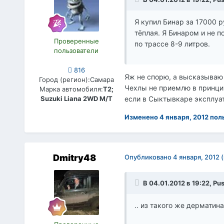
Я купил Бинар за 17000 р
тёплая. Я Бинаром и не п
Проверенные
по трассе 8-9 литров.
пользователи
816
Яж не спорю, а высказываю т
Город (регион):
Самара
Чехлы не приемлю в принципе
Марка автомобиля:
Т2;
если в Сыктывкаре эксплуат
Suzuki Liana 2WD M/T
Изменено
4 января, 2012
пол
Dmitry48
Опубликовано
4 января, 2012
В 04.01.2012 в 19:22, Pu
.. из такого же дерматина