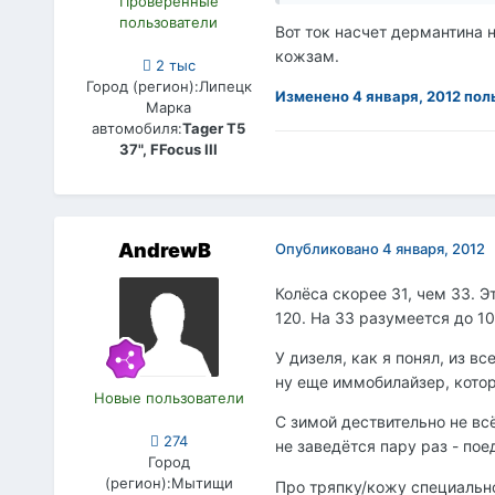
Проверенные
пользователи
Вот ток насчет дермантина н
кожзам.
2 тыс
Город (регион):
Липецк
Изменено
4 января, 2012
поль
Марка
автомобиля:
Tager T5
37", FFocus III
AndrewB
Опубликовано
4 января, 2012
Колёса скорее 31, чем 33. 
120. На 33 разумеется до 10
У дизеля, как я понял, из 
ну еще иммобилайзер, кото
Новые пользователи
С зимой дествительно не вс
274
не заведётся пару раз - по
Город
(регион):
Мытищи
Про тряпку/кожу специально