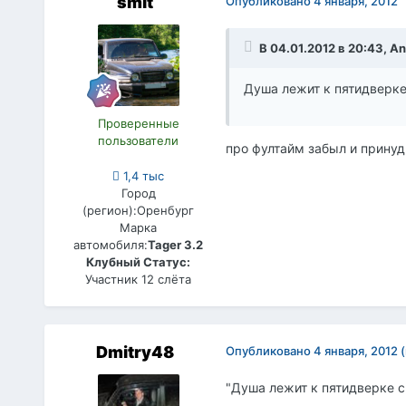
smit
Опубликовано
4 января, 2012
В 04.01.2012 в 20:43, A
Душа лежит к пятидверке с
Проверенные
пользователи
про фултайм забыл и прину
1,4 тыс
Город
(регион):
Оренбург
Марка
автомобиля:
Tager 3.2
Клубный Статус:
Участник 12 слёта
Dmitry48
Опубликовано
4 января, 2012
"Душа лежит к пятидверке с 