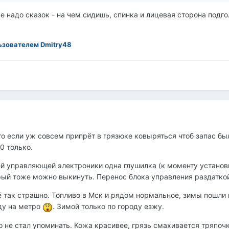
е надо сказок - на чем сидишь, спинка и лицевая сторона подго
зователем Dmitry48
Это если уж совсем припрёт в грязюке ковыряться чтоб запас б
0 только.
всей управляющей электроники одна глушилка (к моменту устано
рый тоже можно выкинуть. Перенос блока управления раздатко
ё так страшно. Топливо в Мск и рядом нормальное, зимы пошли 
еду на метро
. Зимой только по городу езжу.
 не стал упоминать. Кожа красивее, грязь смахивается тряпочко