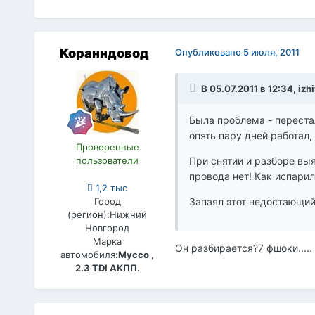
Коранндовод
Опубликовано
5 июля, 2011
В 05.07.2011 в 12:34, izh
Была проблема - переста
опять пару дней работал,
Проверенные
пользователи
При снятии и разборе вы
провода нет! Как испари
1,2 тыс
Город
Запаял этот недостающий 
(регион):
Нижний
Новгород
Марка
Он разбирается?7 фшоки.....
автомобиля:
Муссо ,
2.3 TDI АКПП.