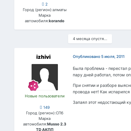
2
Город (регион):
алматы
Марка
автомобиля:
korando
4 месяца спустя...
izhivi
Опубликовано
5 июля, 2011
Была проблема - перестал р
пару дней работал, потом оп
При снятии и разборе выясн
провода нет! Как испарился
Новые пользователи
Запаял этот недостающий кус
149
Город (регион):
СПб
Марка
автомобиля:
Musso 2.3
TD АКПП