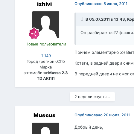
izhivi
Опубликовано
5 июля, 2011
В 05.07.2011 в 13:43, К
Он разбирается?7 фшоки..
Новые пользователи
Причем элементарно :о) Выт
149
Город (регион):
СПб
Кстати, в задней двери сни
Марка
автомобиля:
Musso 2.3
В передней двери не смог от
TD АКПП
2 недели спустя...
Muscus
Опубликовано
20 июля, 2011
Добрый день,