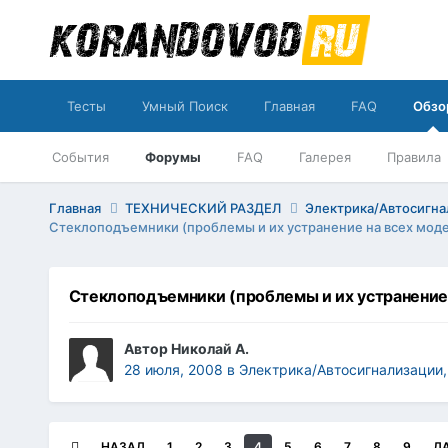
Тесты
Умный Поиск
Главная
FAQ
Обзо
События
Форумы
FAQ
Галерея
Правила
Главная
ТЕХНИЧЕСКИЙ РАЗДЕЛ
Электрика/Автосигна
Стеклоподъемники (проблемы и их устранение на всех моде
Стеклоподъемники (проблемы и их устранение 
Автор
Николай А.
28 июля, 2008
в
Электрика/Автосигнализации,
НАЗАД
1
2
3
4
5
6
7
8
9
Д