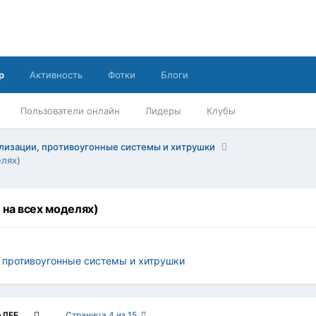
р
Активность
Фотки
Блоги
Пользователи онлайн
Лидеры
Клубы
лизации, противоугонные системы и хитрушки
лях)
на всех моделях)
 противоугонные системы и хитрушки
АЛЕЕ
Страница 4 из 15