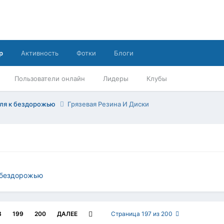
р
Активность
Фотки
Блоги
Пользователи онлайн
Лидеры
Клубы
иля к бездорожью
Грязевая Резина И Диски
 бездорожью
8
199
200
ДАЛЕЕ
Страница 197 из 200