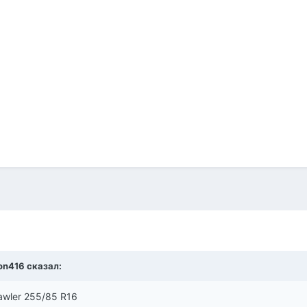
on416
сказал:
wler 255/85 R16