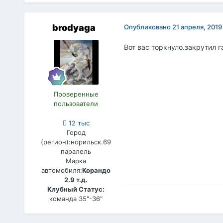
brodyaga
Опубликовано
21 апреля, 2019
Вот вас торкнуло.закрутил г
Проверенные
пользователи
12 тыс
Город
(регион):
норильск.69
паралель
Марка
автомобиля:
Корандо
2.9 т.д.
Клубный Статус:
команда 35"-36"