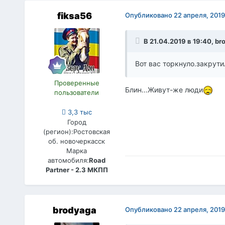
fiksa56
Опубликовано
22 апреля, 2019
В 21.04.2019 в 19:40,
br
Вот вас торкнуло.закрути
Проверенные
Блин...Живут-же люди
пользователи
3,3 тыс
Город
(регион):
Ростовская
об. новочеркасск
Марка
автомобиля:
Road
Partner - 2.3 МКПП
brodyaga
Опубликовано
22 апреля, 2019