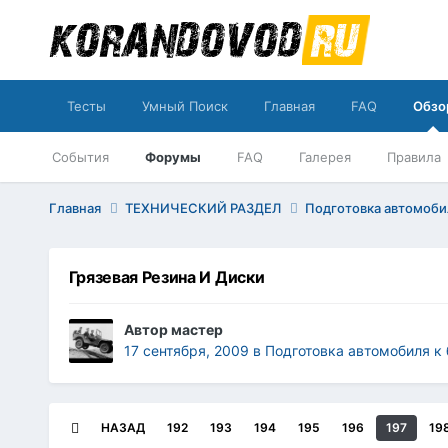
Тесты
Умный Поиск
Главная
FAQ
Обзо
События
Форумы
FAQ
Галерея
Правила
Главная
ТЕХНИЧЕСКИЙ РАЗДЕЛ
Подготовка автомоб
Грязевая Резина И Диски
Автор
мастер
17 сентября, 2009
в
Подготовка автомобиля к
НАЗАД
192
193
194
195
196
197
19