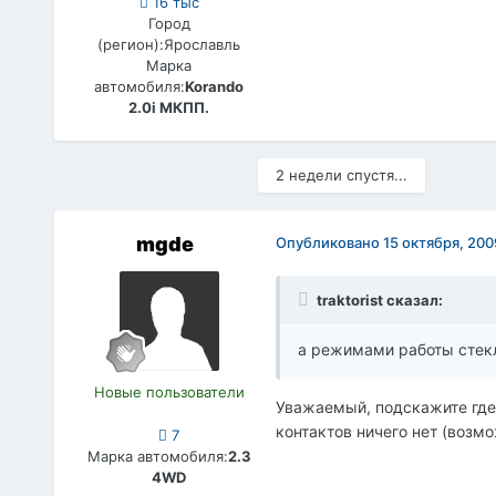
16 тыс
Город
(регион):
Ярославль
Марка
автомобиля:
Korando
2.0i МКПП.
2 недели спустя...
mgde
Опубликовано
15 октября, 200
traktorist сказал:
а режимами работы стекл
Новые пользователи
Уважаемый, подскажите где 
контактов ничего нет (возм
7
Марка автомобиля:
2.3
4WD