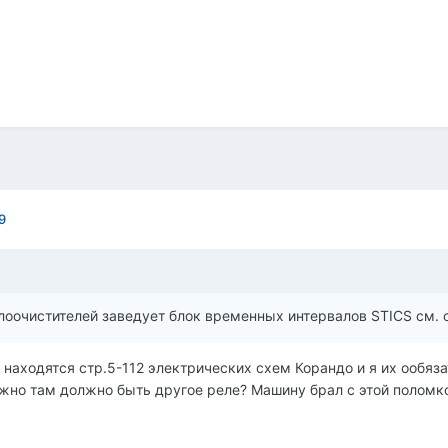
9
оочистителей заведует блок временных интервалов STICS см. с
находятся стр.5-112 электрических схем Корандо и я их ообяза
ожно там должно быть другое реле? Машину брал с этой поломк