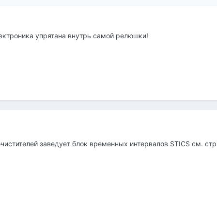
ектроника упрятана внутрь самой релюшки!
истителей заведует блок временных интервалов STICS см. стр 