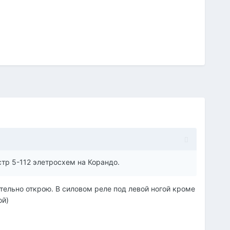
тр 5-112 элетросхем на Корандо.
тельно открою. В силовом реле под левой ногой кроме
ой)