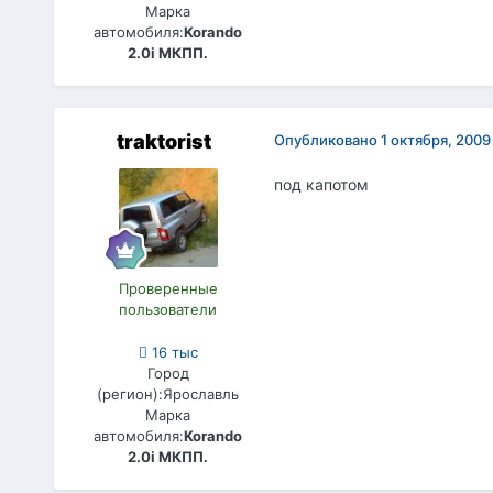
Марка
автомобиля:
Korando
2.0i МКПП.
traktorist
Опубликовано
1 октября, 2009
под капотом
Проверенные
пользователи
16 тыс
Город
(регион):
Ярославль
Марка
автомобиля:
Korando
2.0i МКПП.