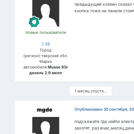
предыдущий хозяин сказал ч
кнопка тоже на панели стои
Новые пользователи
55
Город
(регион):
тверская обл.
Марка
автомобиля:
Musso 95г
дизель 2.9 мкпп
1 месяц спустя...
mgde
Опубликовано
30 сентября, 2
подскажите где найти элект
захотят. раз вчас,месяц,ден