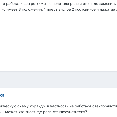
то работали все режимы но полетело реле и его надо заменить в
т но имеет 3 положения. 1 прерывистое 2 постоянное и нажатие
009
рическую схему корандо. в частности не работают стеклоочисти
ь... может кто знает где реле стеклоочистителя?