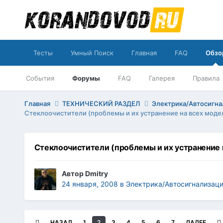
Тесты
Умный Поиск
Главная
FAQ
Обзо
События
Форумы
FAQ
Галерея
Правила
Главная
ТЕХНИЧЕСКИЙ РАЗДЕЛ
Электрика/Автосигна
Стеклоочистители (проблемы и их устранение на всех моде
Стеклоочистители (проблемы и их устранение 
Автор
Dmitry
24 января, 2008
в
Электрика/Автосигнализаци
НАЗАД
1
2
3
4
5
6
7
ДАЛЕЕ