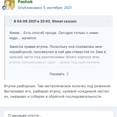
Pashok
Опубликовано
5 сентября, 2021
В 04.09.2021 в 22:43,
Shmat
сказал:
Хммм... Есть способ проще. Сегодня только с ними
мудо... мучался.
Закисла правая втулка. Поскольку она показалась мне
неразборной, просверлил в ней два отверстия по 2мм в
нижней части под креплениями (благо корпуса этих
втулок силуминовые) одно - прямо под креплением,
другое - в 3мм от нижнего края, пролил вэдэшкой.
Выливалась обратно какая-то красная хрень - не то
Показать
томатный сок, не то ржавчина. Если до процедуры
втулка проворачивалась только при помощи молотка,
Втулки разборные. Там металлическое колечко под резинкой.
после можно было крутить просто от руки. Далее
Вытаскивал его, разбирал втулку, нулевой нождачкой чистил
прошприцевал графитовой смазкой, вставив 2 мл шприц
их, смазывал и собирал в обратной последовательности.
в одно из отверстий, пока из другого не полилось. Затем
зачистил внешнюю сторону обезжиривателем и залепил
отверстия эпоксидом (тем, который по консистенции как
пластилин). То же самое проделал и с левой втулкой,
11 месяцев спустя...