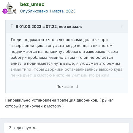
bez_umec
Опубликовано
1 марта, 2023
В 01.03.2023 в 07:22,
neo
сказал:
Люди, подскажите что с дворниками делать - при
завершении цикла опускаются до конца в низ потом
поднимаются на половину лобового и завершают свою
работу - проблема именно в том что он не остаётся
внизу, а поднимается чуть выше, я уж думал это режим
зимы типо чтобы дворники останавливались высоко куда
печка дует, а смотрю никто не учит как это режим
включать или отключать, я так думаю мой сам научился,
Показать
регулировкой дворников проблему не решить потому что
от края до края он ходит как надо, нозавершает работу
высоко, чуть ли не на половине лобового
Неправильно установлена трапеция дворников. ( рычаг
который прикручен к мотору )
2 года спустя...