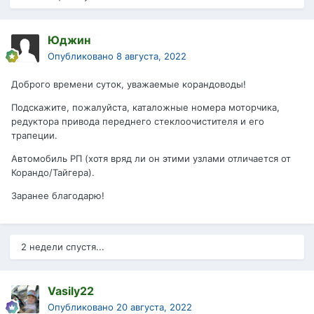
чтобы второй раз не лазить.
Результатом доволен. Так быстро стеклоочиститель не
Юджин
махал даже при покупке.
Опубликовано
8 августа, 2022
П.С. Под пластиковой накладкой обнаружилось
примерно 2 сантиметра перегноя от листового опада и
Доброго времени суток, уважаемые корандоводы!
целая колония муравьёв, которые тут же принялись
Подскажите, пожалуйста, каталожные номера моторчика,
спасать свои яйца. Естественно, всё было вычищено,
редуктора привода переднего стеклоочистителя и его
потому что нафига под капотом муравьи, посмотревшие
трапеции.
закисание трапеции?
Автомобиль РП (хотя вряд ли он этими узлами отличается от
Корандо/Тайгера).
Заранее благодарю!
2 недели спустя...
Vasily22
Опубликовано
20 августа, 2022