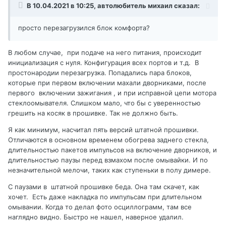
В 10.04.2021 в 10:25,
автолюбитель михаил
сказал:
просто перезагрузился блок комфорта?
В любом случае, при подаче на него питания, происходит
инициализация с нуля. Конфигурация всех портов и т.д. В
простонародии перезагрузка. Попадались пара блоков,
которые при первом включении махали дворниками, после
первого включении зажигания , и при исправной цепи мотора
стеклоомывателя. Слишком мало, что бы с уверенностью
грешить на косяк в прошивке. Так не должно быть.
Я как минимум, насчитал пять версий штатной прошивки.
Отличаются в основном временем обогрева заднего стекла,
длительностью пакетов импульсов на включение дворников, и
длительностью паузы перед взмахом после омывайки. И по
незначительной мелочи, таких как ступеньки в полу димере.
С паузами в штатной прошивке беда. Она там скачет, как
хочет. Есть даже накладка по импульсам при длительном
омывании. Когда то делал фото осциллограмм, там все
наглядно видно. Быстро не нашел, наверное удалил.