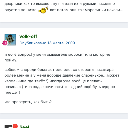
дворники как то высоко.. ну я и взял их и руками насильно
опустил по ниже
вот потом они так моросить и начали...
volk-off
Опубликовано
13 марта, 2009
и есчё вопрос! у меня омыватель моросит или мотор не
пойму.
вобщем спереди брызгает еле еле, со стороны пасажира
более мение а у меня вообще давление слабенькое..(может
капельница где текёт?) икогда уже вообще плевать
начинает(типа вода кончилась) то задний ещё буть здоров
плещет!
что проверить, как быть?
Seel