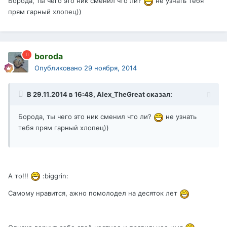
Борода, ты чего это ник сменил что ли?
не узнать тебя
прям гарный хлопец))
boroda
Опубликовано
29 ноября, 2014
В 29.11.2014 в 16:48, Alex_TheGreat сказал:
Борода, ты чего это ник сменил что ли?
не узнать
тебя прям гарный хлопец))
А то!!!
:biggrin:
Самому нравится, ажно помолодел на десяток лет