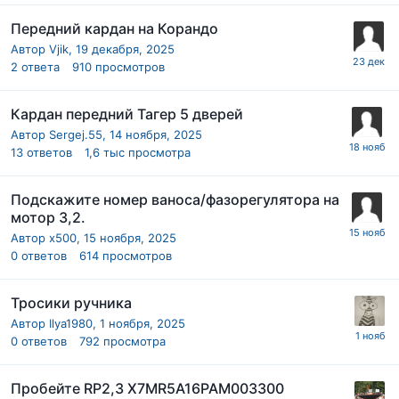
Передний кардан на Корандо
Автор
Vjik
,
19 декабря, 2025
2
ответа
910
просмотров
Кардан передний Тагер 5 дверей
Автор
Sergej.55
,
14 ноября, 2025
13
ответов
1,6 тыс
просмотра
Подскажите номер ваноса/фазорегулятора на
мотор 3,2.
Автор
x500
,
15 ноября, 2025
0
ответов
614
просмотров
Тросики ручника
Автор
Ilya1980
,
1 ноября, 2025
0
ответов
792
просмотра
Пробейте RP2,3 X7MR5A16PAM003300