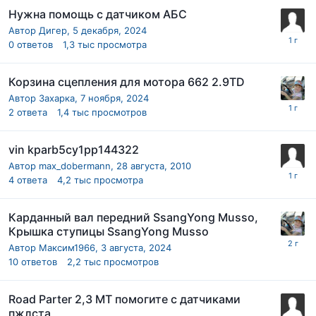
Нужна помощь с датчиком АБС
Автор
Дигер
,
5 декабря, 2024
0
ответов
1,3 тыс
просмотра
Корзина сцепления для мотора 662 2.9TD
Автор
Захарка
,
7 ноября, 2024
2
ответа
1,4 тыс
просмотров
vin kparb5cy1pp144322
Автор
max_dobermann
,
28 августа, 2010
4
ответа
4,2 тыс
просмотра
Карданный вал передний SsangYong Musso,
Крышка ступицы SsangYong Musso
Автор
Максим1966
,
3 августа, 2024
10
ответов
2,2 тыс
просмотров
Road Parter 2,3 MT помогите с датчиками
пжлста