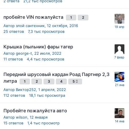
2
ответа
21,2 тыс
просмотров
пробейте VIN пожалуйста
1
2
Автор
злой сантехник
,
12 октября, 2016
25
ответов
7,3 тыс
просмотров
Крышка (пыльник) фары тагер
Автор
george-t
,
22 июля, 2022
11
ответов
4,4 тыс
просмотров
Передний шрусовый кардан Роад Партнер 2,3
литра
1
2
3
4
5
Автор
Виктор252
,
1 апреля, 2022
112
ответов
18,1 тыс
просмотра
Пробейте пожалуйста авто
Автор
wilson
,
12 января
15
ответов
1,4 тыс
просмотр