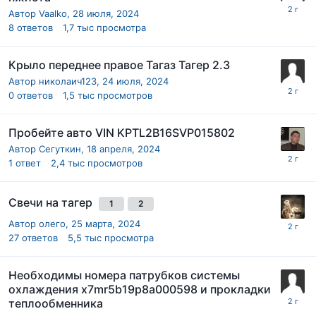
Автор
Vaalko
,
28 июля, 2024
8
ответов
1,7 тыс
просмотра
Крыло переднее правое Тагаз Тагер 2.3
Автор
николаич123
,
24 июля, 2024
0
ответов
1,5 тыс
просмотров
Пробейте авто VIN KPTL2B16SVP015802
Автор
Сегуткин
,
18 апреля, 2024
1
ответ
2,4 тыс
просмотров
Свечи на тагер
1
2
Автор
олего
,
25 марта, 2024
27
ответов
5,5 тыс
просмотра
Необходимы номера патрубков системы
охлаждения x7mr5b19p8a000598 и прокладки
теплообменника