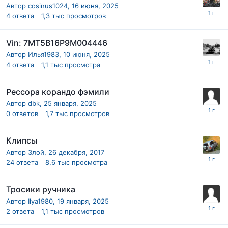
Автор
cosinus1024
,
16 июня, 2025
4
ответа
1,3 тыс
просмотров
Vin: 7MT5B16P9M004446
Автор
Илья1983
,
10 июня, 2025
4
ответа
1,1 тыс
просмотра
Рессора корандо фэмили
Автор
dbk
,
25 января, 2025
0
ответов
1,7 тыс
просмотров
Клипсы
Автор
Злой
,
26 декабря, 2017
24
ответа
8,6 тыс
просмотра
Тросики ручника
Автор
Ilya1980
,
19 января, 2025
2
ответа
1,1 тыс
просмотров