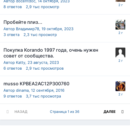
Автор
docentdoc
,
14 октября, 2023
8
ответов
2,9 тыс
просмотр
Пробейте плиз...
Автор
Владимир78
,
19 октября, 2023
3
ответа
2,3 тыс
просмотр
Покупка Korando 1997 года, очень нужен
совет от сообщества.
Автор
Katty
,
23 августа, 2023
6
ответов
2,9 тыс
просмотров
musso KPBEA2AC12P300760
Автор
dinama
,
12 сентября, 2016
9
ответов
3,7 тыс
просмотра
НАЗАД
Страница 1 из 36
ДАЛЕЕ