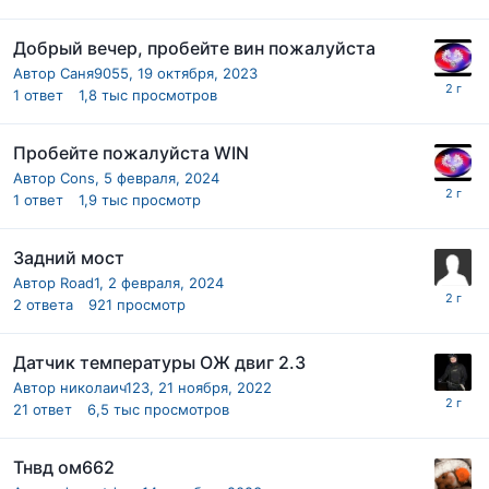
Добрый вечер, пробейте вин пожалуйста
Автор
Саня9055
,
19 октября, 2023
1
ответ
1,8 тыс
просмотров
Пробейте пожалуйста WIN
Автор
Cons
,
5 февраля, 2024
1
ответ
1,9 тыс
просмотр
Задний мост
Автор
Road1
,
2 февраля, 2024
2
ответа
921
просмотр
Датчик температуры ОЖ двиг 2.3
Автор
николаич123
,
21 ноября, 2022
21
ответ
6,5 тыс
просмотров
Тнвд ом662