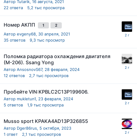
Автор
Tutarik
,
16 августа, 2021
22
ответа
5,2 тыс
просмотра
Номер АКПП
1
2
Автор
evgeny68
,
30 апреля, 2021
35
ответов
9,3 тыс
просмотр
Поломка радиатора охлаждения двигателя
(М-206). Ssang Yong
Автор
AnsosnovS67
,
28 февраля, 2024
12
ответов
2,7 тыс
просмотров
Пробейте VIN:KPBLC2C13P199606.
Автор
mukletun1
,
23 февраля, 2024
5
ответов
1,9 тыс
просмотра
Musso sport KPAKA4AD13P326855
Автор
Dger86rus
,
5 октября, 2023
1
ответ
2,1 тыс
просмотров