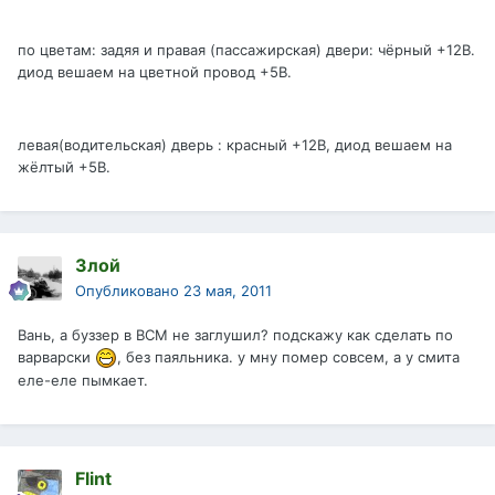
по цветам: задяя и правая (пассажирская) двери: чёрный +12В.
диод вешаем на цветной провод +5В.
левая(водительская) дверь : красный +12В, диод вешаем на
жёлтый +5В.
Злой
Опубликовано
23 мая, 2011
Вань, а буззер в ВСМ не заглушил? подскажу как сделать по
варварски
, без паяльника. у мну помер совсем, а у смита
еле-еле пымкает.
Flint