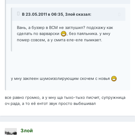
В 23.05.2011 в 06:35, Злой сказал:
Вань, а буззер в ВСМ не заглушил? подскажу как
сделать по варварски
, без паяльника. у мну
помер совсем, а у смита еле-еле пымкает.
у мну заклеен шумоизолирующим скочем с новья
все равно громко, а у мну ща тыхо-тыхо писчит, супружница
оч рада, а то её ентот звук просто выбешивал
Злой