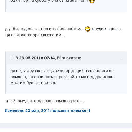
один чорт, в субботу она была злая!!!!!!!!
угу, было дело... относись философски...
флудим аднака,
ща от модераторов выхватим...
В 23.05.2011 в 07:14, Flint сказал:
да не, у мну скотч звукоизолирующий. ваще почти не
слышно, но если есть еще какой то метод, делитесь .
многим буит антересно
эт к Злому, он колдовал, шаман аднака...
Изменено
23 мая, 2011
пользователем smit