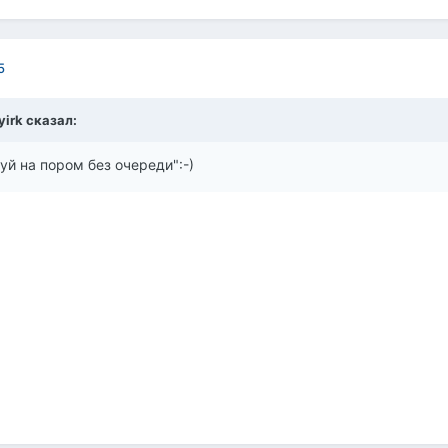
5
yirk сказал:
й на пором без очереди":-)