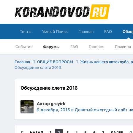
Тесты
Умный Поиск
Главная
FAQ
Обзо
События
Форумы
FAQ
Галерея
Правила
Главная
ОБЩИЕ ВОПРОСЫ
Жизнь нашего автоклуба, 
Обсуждение слета 2016
Обсуждение слета 2016
Автор
greyirk
9 декабря, 2015
в
Девятый ежегодный слёт на
НАЗАД
1
2
3
4
5
6
7
ДАЛЕЕ