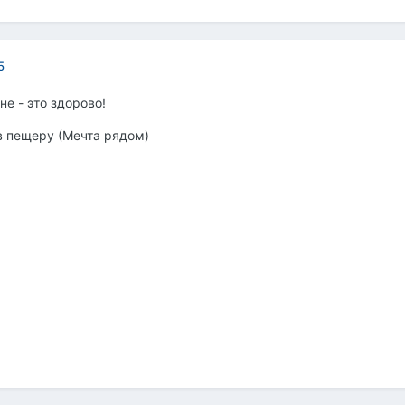
5
е - это здорово!
в пещеру (Мечта рядом)