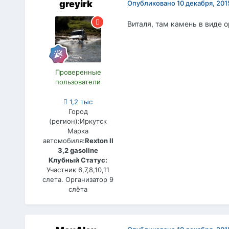
greyirk
Опубликовано
10 декабря, 201
Виталя, там камень в виде о
Проверенные
пользователи
1,2 тыс
Город
(регион):
Иркутск
Марка
автомобиля:
Rexton II
3,2 gasoline
Клубный Статус:
Участник 6,7,8,10,11
слета. Организатор 9
слёта