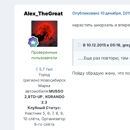
Alex_TheGreat
Опубликовано
10 декабря, 201
нарастить шнорхель и впер
В 10.12.2015 в 05:18, gre
Проверенные
пользователи
.....Еще раз повторю, та
5,7 тыс
Пойду обрадую жену, что по
Город
(регион):
Новосибирск
Марка
автомобиля:
MUSSO
2,9TD-UP , KORANDO
2.3
Клубный Статус:
Участник 5, 6, 7, 8, 9,
10 слёта, Организатор
6-го слёта