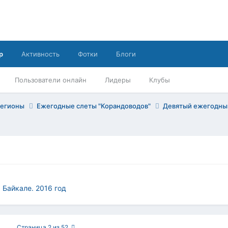
р
Активность
Фотки
Блоги
Пользователи онлайн
Лидеры
Клубы
регионы
Ежегодные слеты "Корандоводов"
Девятый ежегодный
 Байкале. 2016 год
Страница 2 из 52