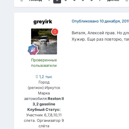
greyirk
Опубликовано
10 декабря, 201
Виталя, Алексей прав. Но дл
Хужир. Еще раз повторю, т
Проверенные
пользователи
1,2 тыс
Город
(регион):
Иркутск
Марка
автомобиля:
Rexton II
3,2 gasoline
Клубный Статус:
Участник 6,7,8,10,11
слета. Организатор 9
слёта