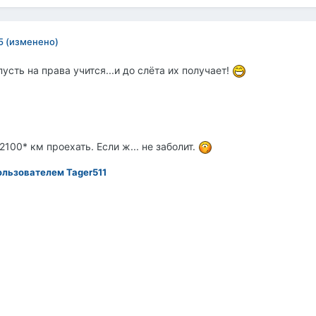
5
(изменено)
пусть на права учится...и до слёта их получает!
2100* км проехать. Если ж... не заболит.
льзователем Tager511