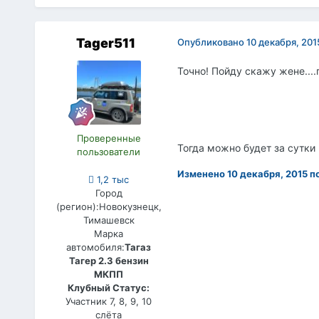
Tager511
Опубликовано
10 декабря, 201
Точно! Пойду скажу жене....
Проверенные
Тогда можно будет за сутки 
пользователи
Изменено
10 декабря, 2015
по
1,2 тыс
Город
(регион):
Новокузнецк,
Тимашевск
Марка
автомобиля:
Тагаз
Тагер 2.3 бензин
МКПП
Клубный Статус:
Участник 7, 8, 9, 10
слёта