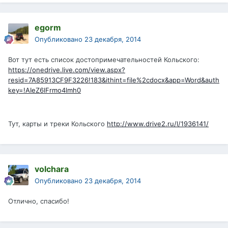
egorm
Опубликовано
23 декабря, 2014
Вот тут есть список достопримечательностей Кольского:
https://onedrive.live.com/view.aspx?
resid=7A85913CF9F3226!183&ithint=file%2cdocx&app=Word&auth
key=!AIeZ6lFrmo4lmh0
Тут, карты и треки Кольского
http://www.drive2.ru/l/1936141/
volchara
Опубликовано
23 декабря, 2014
Отлично, спасибо!