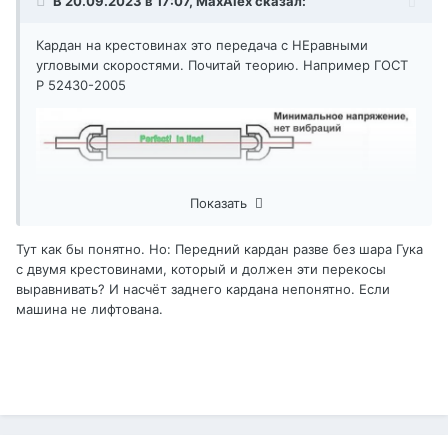
В 20.09.2023 в 17:07,
MaxAlex
сказал:
краснодарскую поделку, но реально не понимаю, какой
смысл ставить шрусы пока родной кардан живой.
Кардан на крестовинах это передача с НЕравными
угловыми скоростями. Почитай теорию. Например ГОСТ
Спасибо за совет!
Р 52430-2005
Показать
Тут как бы понятно. Но: Передний кардан разве без шара Гука
с двумя крестовинами, который и должен эти перекосы
выравнивать? И насчёт заднего кардана непонятно. Если
машина не лифтована.
У тебя в переднем кардане как раз четвертый случай.