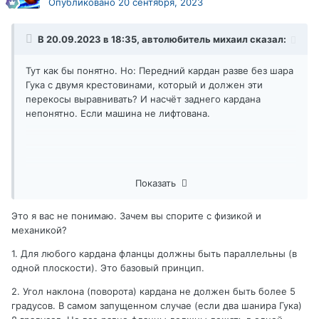
Опубликовано
20 сентября, 2023
В 20.09.2023 в 18:35,
автолюбитель михаил
сказал:
У тебя в переднем кардане как раз четвертый случай.
А в заднем кардане третий случай.
Тут как бы понятно. Но: Передний кардан разве без шара
Гука с двумя крестовинами, который и должен эти
перекосы выравнивать? И насчёт заднего кардана
непонятно. Если машина не лифтована.
Показать
Это я вас не понимаю. Зачем вы спорите с физикой и
механикой?
1. Для любого кардана фланцы должны быть параллельны (в
одной плоскости). Это базовый принцип.
2. Угол наклона (поворота) кардана не должен быть более 5
градусов. В самом запущенном случае (если два шанира Гука)