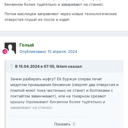
бензином более тщательно и заваривают на станке).
Потом маслицем заправляют через новые технологические
отверстия глушат их после и ездят.
Голый
Опубликовано
15 апреля, 2024
В 15.04.2024 в 07:55,
Iktorn
сказал:
Зачем разбирать муфту? Её буржуи сперва лечат
медотом промывания бензином (сверлят два отверстия и
помпой моют пока чистенько не станет и болтиками с
локтайтом завинчивают), или на токарном срезают
крышку (промывают бензином более тщательно и
заваривают на станке).
Потом маслицем заправляют через новые
технологические отверстия глушат их после и ездят.
Показать