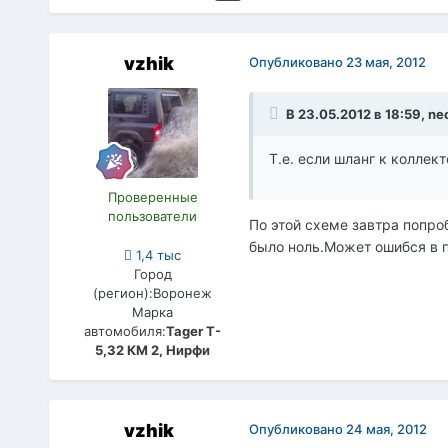
vzhik
Опубликовано
23 мая, 2012
В 23.05.2012 в 18:59, n
Т.е. если шланг к коллек
Проверенные
пользователи
По этой схеме завтра попро
было ноль.Может ошибся в 
1,4 тыс
Город
(регион):
Воронеж
Марка
автомобиля:
Tager T-
5,32 КМ 2, Нирфи
vzhik
Опубликовано
24 мая, 2012