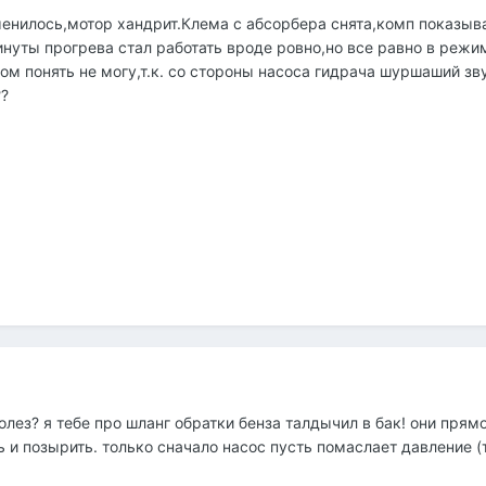
зменилось,мотор хандрит.Клема с абсорбера снята,комп показыва
нуты прогрева стал работать вроде ровно,но все равно в режи
ом понять не могу,т.к. со стороны насоса гидрача шуршаший зву
?
олез? я тебе про шланг обратки бенза талдычил в бак! они прям
 и позырить. только сначало насос пусть помаслает давление (т.