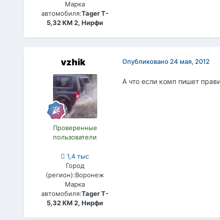
Марка
автомобиля:
Tager T-
5,32 КМ 2, Нирфи
vzhik
Опубликовано
24 мая, 2012
А что если комп пишет прави
Проверенные
пользователи
1,4 тыс
Город
(регион):
Воронеж
Марка
автомобиля:
Tager T-
5,32 КМ 2, Нирфи