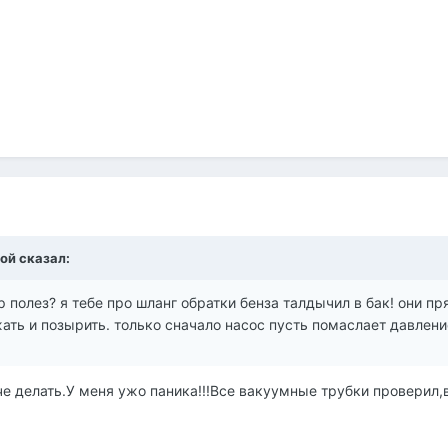
лой сказал:
р полез? я тебе про шланг обратки бенза талдычил в бак! они п
ать и позырить. только сначало насос пусть помаслает давление 
я че делать.У меня ужо паника!!!Все вакуумные трубки проверил