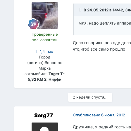
В 24.05.2012 в 14:42, Зл
мля, надо цеплять аппара
Проверенные
пользователи
Дело говоришь,по ходу дела 
что,чтоб все само прошло
1,4 тыс
Город
(регион):
Воронеж
Марка
автомобиля:
Tager T-
5,32 КМ 2, Нирфи
2 недели спустя...
Serg77
Опубликовано
6 июня, 2012
Дружище, я редкий гость на