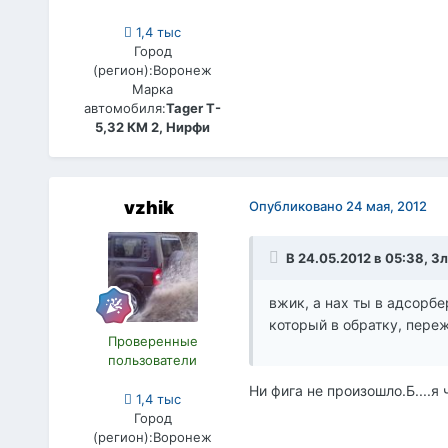
1,4 тыс
Город
(регион):
Воронеж
Марка
автомобиля:
Tager T-
5,32 КМ 2, Нирфи
vzhik
Опубликовано
24 мая, 2012
В 24.05.2012 в 05:38, З
вжик, а нах ты в адсорбе
который в обратку, переж
Проверенные
пользователи
Ни фига не произошло.Б....
1,4 тыс
Город
(регион):
Воронеж