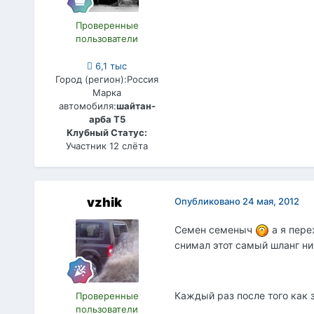
Проверенные
пользователи
6,1 тыс
Город (регион):
Россия
Марка
автомобиля:
шайтан-
арба Т5
Клубный Статус:
Участник 12 слёта
vzhik
Опубликовано
24 мая, 2012
Семен семеныч
а я пере
снимал этот самый шланг ни
Каждый раз после того как 
Проверенные
пользователи