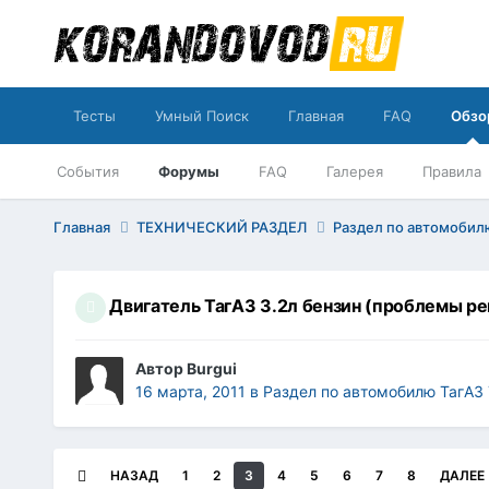
Тесты
Умный Поиск
Главная
FAQ
Обзо
События
Форумы
FAQ
Галерея
Правила
Главная
ТЕХНИЧЕСКИЙ РАЗДЕЛ
Раздел по автомобил
Двигатель ТагАЗ 3.2л бензин (проблемы р
Автор
Burgui
16 марта, 2011
в
Раздел по автомобилю ТагАЗ 
НАЗАД
1
2
3
4
5
6
7
8
ДАЛЕЕ