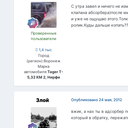
C утра завел и ничего не и
клапана абсорбера)после ми
и уже не ощущаю этого.Толк
ролик.Куды дальше копать??
Проверенные
пользователи
1,4 тыс
Город
(регион):
Воронеж
Марка
автомобиля:
Tager T-
5,32 КМ 2, Нирфи
Злой
Опубликовано
24 мая, 2012
вжик, а нах ты в адсорбер п
который в обратку, пережать