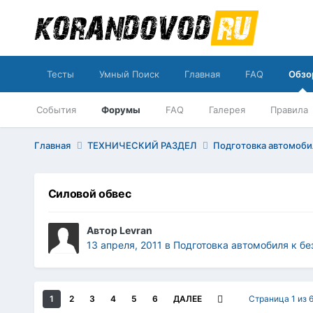
Тесты
Умный Поиск
Главная
FAQ
Обзо
События
Форумы
FAQ
Галерея
Правила
Главная
ТЕХНИЧЕСКИЙ РАЗДЕЛ
Подготовка автомоб
Силовой обвес
Автор
Levran
13 апреля, 2011
в
Подготовка автомобиля к б
1
2
3
4
5
6
ДАЛЕЕ
Страница 1 из 