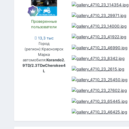
Проверенные
пользователи
13,3 тыс
Город
(регион):
Красноярск
Марка
автомобиля:
Korando2.
9TD/2.3TDиCherokee4
L