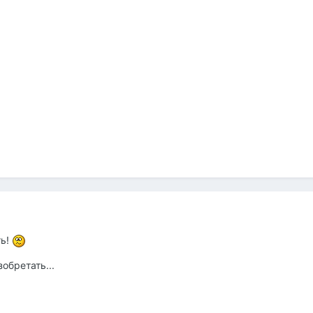
ть!
обретать...