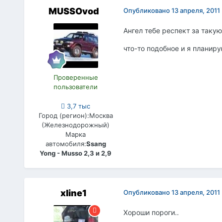
MUSSOvod
Опубликовано
13 апреля, 2011
Ангел тебе респект за таку
что-то подобное и я планир
Проверенные
пользователи
3,7 тыс
Город (регион):
Москва
(Железнодорожный)
Марка
автомобиля:
Ssang
Yong - Musso 2,3 и 2,9
xline1
Опубликовано
13 апреля, 2011
Хороши пороги..