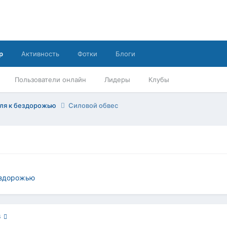
р
Активность
Фотки
Блоги
Пользователи онлайн
Лидеры
Клубы
иля к бездорожью
Силовой обвес
ездорожью
6