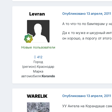
Levran
Опубликовано
13 апреля, 2011
А то что-то по бамперам у н
Да к то муже и шкурный инт
он хорошо, а порогу от этог
Новые пользователи
412
Город
(регион):
Краснодар
Марка
автомобиля:
Korando
WARELIK
Опубликовано
13 апреля, 2011
УУ Ангела на Корандаше сам