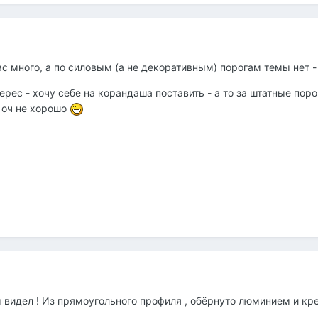
ас много, а по силовым (а не декоративным) порогам темы нет -
ерес - хочу себе на корандаша поставить - а то за штатные пор
о оч не хорошо
 видел ! Из прямоугольного профиля , обёрнуто люминием и кре