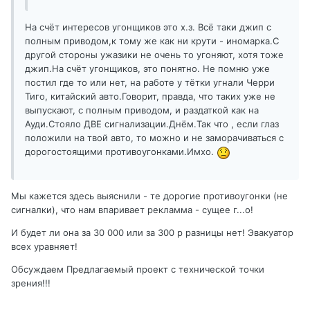
На счёт интересов угонщиков это х.з. Всё таки джип с
полным приводом,к тому же как ни крути - иномарка.С
другой стороны ужазики не очень то угоняют, хотя тоже
джип.На счёт угонщиков, это понятно. Не помню уже
постил где то или нет, на работе у тётки угнали Черри
Тиго, китайский авто.Говорит, правда, что таких уже не
выпускают, с полным приводом, и раздаткой как на
Ауди.Стояло ДВЕ сигнализации.Днём.Так что , если глаз
положили на твой авто, то можно и не заморачиваться с
дорогостоящими противоугонками.Имхо.
Мы кажется здесь выяснили - те дорогие противоугонки (не
сигналки), что нам впаривает рекламма - сущее г...о!
И будет ли она за 30 000 или за 300 р разницы нет! Эвакуатор
всех уравняет!
Обсуждаем Предлагаемый проект с технической точки
зрения!!!