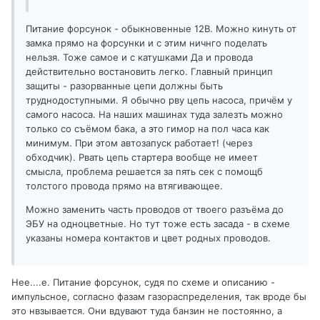
Питание форсунок - обыкновенные 12В. Можно кинуть от
замка прямо на форсунки и с этим ничнго поделать
нельзя. Тоже самое и с катушками Да и провода
действительно востановить легко. Главный принцип
защиты - разорванные цепи должны быть
труднодоступными. Я обычно рву цепь насоса, причём у
самого насоса. На наших машинах туда залезть можно
только со съёмом бака, а это гимор на пол часа как
минимум. При этом автозапуск работает! (через
обходчик). Рвать цепь стартера вообще не имеет
смысла, проблема решается за пять сек с помощб
толстого провода прямо на втягивающее.
Можно заменить часть проводов от твоего разъёма до
ЭБУ на одноцветные. Но тут тоже есть засада - в схеме
указаны номера контактов и цвет родных проводов.
Нее....е. Питание форсунок, судя по схеме и описанию -
импульсное, согласно фазам газораспределения, так вроде бы
это нвзывается. Они вдувают туда банзин не постоянно, а