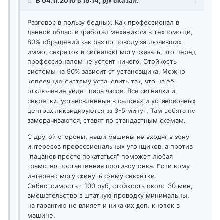
В 04.11.2010 в 15:14, pjv сказал:
Разговор в пользу бедных. Как профессионал в
данной области (работал механиком в техпомощи,
80% обращений как раз по поводу заглючивших
иммо, секреток и сигналок) могу сказать, что перед
профессионалом не устоит ничего. Стойкость
системы на 90% зависит от установщика. Можно
копеечную систему установить так, что на её
отключение уйдёт пара часов. Все сигналки и
секретки. установленные в салонах и установочных
центрах ликвидируются за 3-5 минут. Там ребята не
заморачиваются, ставят по стандартным схемам.
С другой стороны, наши машины не входят в зону
интересов профессиональных угонщиков, а против
"пацанов просто покататься" поможет любая
грамотно поставленная противоугонка. Если кому
интерено могу скинуть схему секретки.
Себестоимость - 100 руб, стойкость около 30 мин,
вмешательство в штатную проводку минимальны,
на гарантию не влияет и никаких доп. кнопок в
машине.