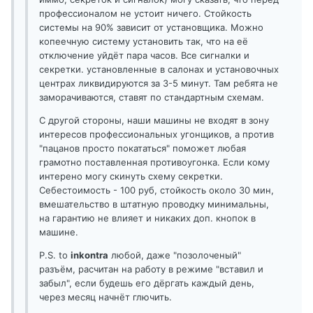
профессионалом не устоит ничего. Стойкость
системы на 90% зависит от установщика. Можно
копеечную систему установить так, что на её
отключение уйдёт пара часов. Все сигналки и
секретки. установленные в салонах и установочных
центрах ликвидируются за 3-5 минут. Там ребята не
заморачиваются, ставят по стандартным схемам.
С другой стороны, наши машины не входят в зону
интересов профессиональных угонщиков, а против
"пацанов просто покататься" поможет любая
грамотно поставленная противоугонка. Если кому
интерено могу скинуть схему секретки.
Себестоимость - 100 руб, стойкость около 30 мин,
вмешательство в штатную проводку минимальны,
на гарантию не влияет и никаких доп. кнопок в
машине.
P.S. to
inkontra
любой, даже "позолоченый"
разъём, расчитан на работу в режиме "вставил и
забыл", если будешь его дёргать каждый день,
через месяц начнёт глючить.