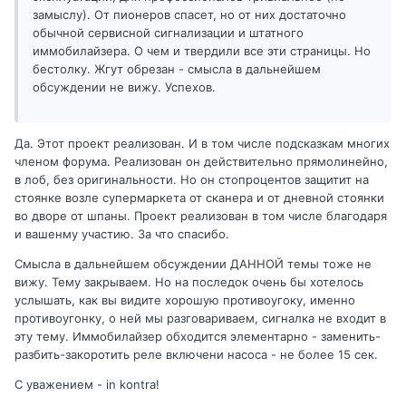
замыслу). От пионеров спасет, но от них достаточно
обычной сервисной сигнализации и штатного
иммобилайзера. О чем и твердили все эти страницы. Но
бестолку. Жгут обрезан - смысла в дальнейшем
обсуждении не вижу. Успехов.
Да. Этот проект реализован. И в том числе подсказкам многих
членом форума. Реализован он действительно прямолинейно,
в лоб, без оригинальности. Но он стопроцентов защитит на
стоянке возле супермаркета от сканера и от дневной стоянки
во дворе от шпаны. Проект реализован в том числе благодаря
и вашенму участию. За что спасибо.
Смысла в дальнейшем обсуждении ДАННОЙ темы тоже не
вижу. Тему закрываем. Но на последок очень бы хотелось
услышать, как вы видите хорошую противоугоку, именно
противоугонку, о ней мы разговариваем, сигналка не входит в
эту тему. Иммобилайзер обходится элементарно - заменить-
разбить-закоротить реле включени насоса - не более 15 сек.
С уважением - in kontra!