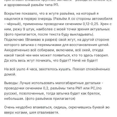
и здоровенный разъём типа РП.
Вскрытие показало, что в жгуте разъёма, на который я
нацелися в первую очередь (Разъём А со стороны автомобиля
- чёрный), применены проводочки сечением 0,12-0,25. Хрен с
ним, режу 9 штук, наиболее с моей точки зрения актуальных
(фото прилагается, после текста буду выкладывать).
Подключаю (Впаиваю в разрез) свой жгут, на другой стороне
которого затычка с перемычками для восстановления цепей.
Аккуратненько всё собираем, включаем, всё окей, откуда
какой такой чек-мек может появиться, кто то здесь говорил.
Да хоть весь жгут почикать, что будет? Ничё не будет!
На всё ушло 4 часа, захотелось кушать. Поехал спокойненько
домой.
Выводы: Лучше использовать малогабаритные детальки -
проводочки сечением 0,2, разъёмы типа РМ1 или РС,(по
русски), позолоченные, тогда затычка будет как брелок,
небольшая. (фото разъёмов прилагается)
Очень неудобно впаиваться, сидишь, скрючившись буквой зю
вверх ногами, шея отваливаетя.