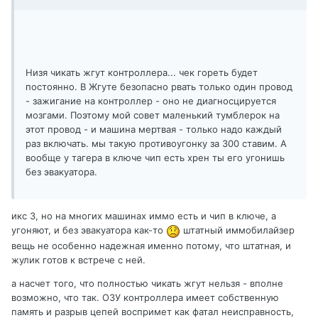
Низя чикать жгут контроллера... чек гореть будет
постоянно. В Жгуте безопасно рвать только один провод
- зажигание на контроллер - оно не диагносцируется
мозгами. Поэтому мой совет маленький тумблерок на
этот провод - и машина мертвая - только надо каждый
раз включать. мы такую противоугонку за 300 ставим. А
вообще у тагера в ключе чип есть хрен ты его угонишь
без эвакуатора.
икс 3, но на многих машинах иммо есть и чип в ключе, а
угоняют, и без эвакуатора как-то
штатный иммобилайзер
вещь не особенно надежная именно потому, что штатная, и
жулик готов к встрече с ней.
а насчет того, что полностью чикать жгут нельзя - вполне
возможно, что так. ОЗУ контроллера имеет собственную
память и разрыв цепей воспримет как фатал неисправность,