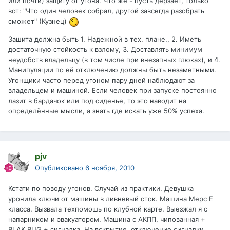
или почти) защиту от угона. Что же - пусть дерзает, только
вот: "Что один человек собрал, другой завсегда разобрать
сможет" (Кузнец)
Зашита должна быть 1. Надежной в тех. плане., 2. Иметь
достаточную стойкость к взлому, 3. Доставлять минимум
неудобств владельцу (в том числе при внезапных глюках), и 4.
Манипуляции по её отключению должны быть незаметными.
Угонщики часто перед угоном пару дней наблюдают за
владельцем и машиной. Если человек при запуске постоянно
лазит в бардачок или под сиденье, то это наводит на
определённые мысли, а знать где искать уже 50% успеха.
pjv
Опубликовано
6 ноября, 2010
Кстати по поводу угонов. Случай из практики. Девушка
уронила ключи от машины в ливневый сток. Машина Мерс Е
класса. Вызвала техпомошь по клубной карте. Выезжал я с
напарником и эвакуатором. Машина с АКПП, чипованная +
BLAK BUG + сигналка. На вскрытие, отключение сигналки,