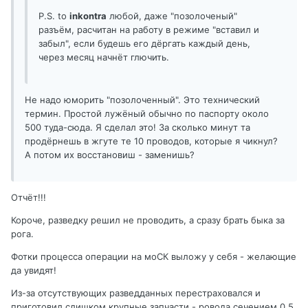
P.S. to
inkontra
любой, даже "позолоченый"
разъём, расчитан на работу в режиме "вставил и
забыл", если будешь его дёргать каждый день,
через месяц начнёт глючить.
Не надо юморить "позолоченный". Это технический
термин. Простой лужёный обычно по паспорту около
500 туда-сюда. Я сделал это! За сколько минут та
продёрнешь в жгуте те 10 проводов, которые я чикнул?
А потом их восстановиш - заменишь?
Отчёт!!!
Короче, разведку решил не проводить, а сразу брать быка за
рога.
Фотки процесса операции на моСК выложу у себя - желающие
да увидят!
Из-за отсутствующих разведданных перестраховался и
приготовил слишком крупные запчасти - ровода сечением 0,5