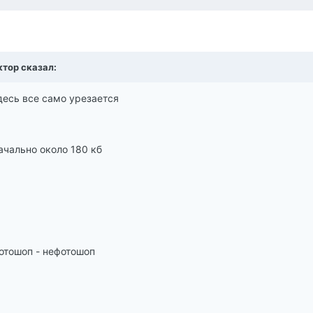
ктор сказал:
десь все само урезается
ачально около 180 кб
фотошоп - нефотошоп