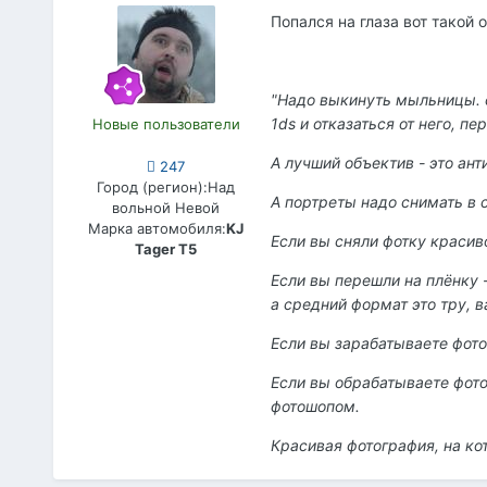
Попался на глаза вот такой 
"Надо выкинуть мыльницы. с
1ds и отказаться от него, пе
Новые пользователи
А лучший объектив - это ант
247
Город (регион):
Над
А портреты надо снимать в ст
вольной Невой
Марка автомобиля:
KJ
Если вы сняли фотку красиво
Tager T5
Если вы перешли на плёнку - 
а средний формат это тру, 
Если вы зарабатываете фотог
Если вы обрабатываете фотог
фотошопом.
Красивая фотография, на кот