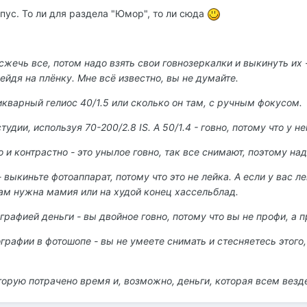
опус. То ли для раздела "Юмор", то ли сюда
жечь все, потом надо взять свои говнозеркалки и выкинуть их 
рейдя на плёнку. Мне всё известно, вы не думайте.
икварный гелиос 40/1.5 или сколько он там, с ручным фокусом.
удии, используя 70-200/2.8 IS. А 50/1.4 - говно, потому что у н
 и контрастно - это унылое говно, так все снимают, поэтому на
выкиньте фотоаппарат, потому что это не лейка. А если у вас лей
вам нужна мамия или на худой конец хассельблад.
рафией деньги - вы двойное говно, потому что вы не профи, а п
рафии в фотошопе - вы не умеете снимать и стесняетесь этого, 
орую потрачено время и, возможно, деньги, которая всем везде 