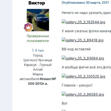
Виктор
Опубликовано
30 марта, 2011
Ничего не надо урезать,зде
У меня сжатые фотки изнача
Проверенные
пользователи
ВВ-код вставляй
3 тыс
Город
(регион):
Урочище
Карасук . Горный
А вообще фигня всё это,фот
Алтай
Марка
автомобиля:
Nissan NP
300 2012г.в.
Главное - ракурс!
Вот