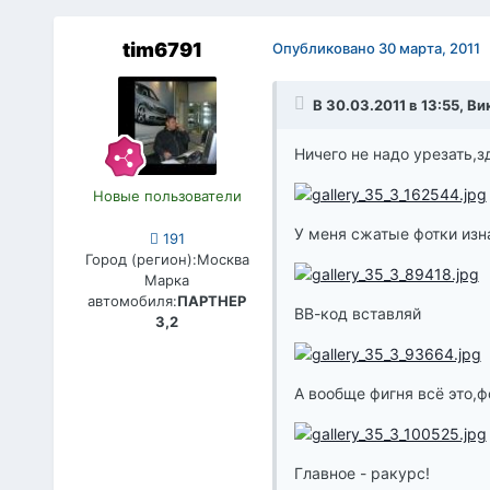
tim6791
Опубликовано
30 марта, 2011
В 30.03.2011 в 13:55, Ви
Ничего не надо урезать,з
Новые пользователи
У меня сжатые фотки изн
191
Город (регион):
Москва
Марка
автомобиля:
ПАРТНЕР
ВВ-код вставляй
3,2
А вообще фигня всё это,
Главное - ракурс!