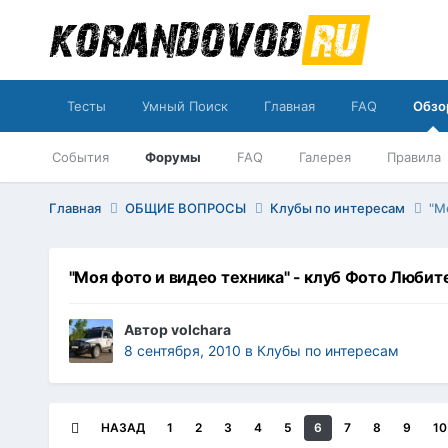
Тесты
Умный Поиск
Главная
FAQ
Обзо
События
Форумы
FAQ
Галерея
Правила
Главная
ОБЩИЕ ВОПРОСЫ
Клубы по интересам
"М
"Моя фото и видео техника" - клуб Фото Любит
Автор
volchara
8 сентября, 2010
в
Клубы по интересам
НАЗАД
1
2
3
4
5
6
7
8
9
10