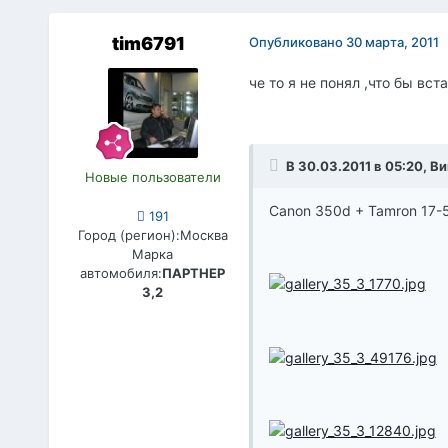
tim6791
Опубликовано
30 марта, 2011
че то я не понял ,что бы вст
В 30.03.2011 в 05:20, В
Новые пользователи
Canon 350d + Tamron 17-5
191
Город (регион):
Москва
Марка
автомобиля:
ПАРТНЕР
3,2