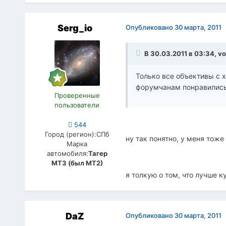
Serg_io
Опубликовано
30 марта, 2011
В 30.03.2011 в 03:34, vo
Только все объективы с 
форумчанам понравились. 
Проверенные
пользователи
544
Город (регион):
СПб
ну так понятно, у меня тоже
Марка
автомобиля:
Тагер
МТ3 (был МТ2)
я толкую о том, что лучше к
DaZ
Опубликовано
30 марта, 2011