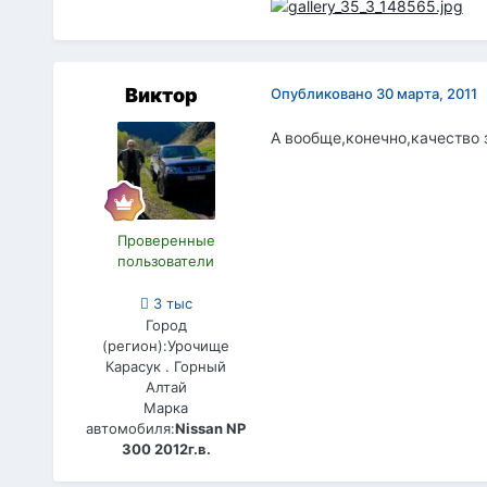
Виктор
Опубликовано
30 марта, 2011
А вообще,конечно,качество 
Проверенные
пользователи
3 тыс
Город
(регион):
Урочище
Карасук . Горный
Алтай
Марка
автомобиля:
Nissan NP
300 2012г.в.