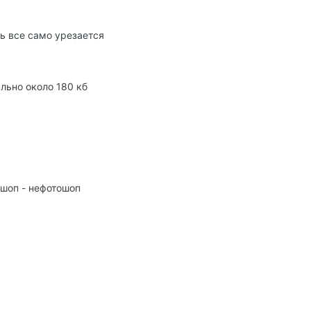
сь все само урезается
льно около 180 кб
ошоп - нефотошоп