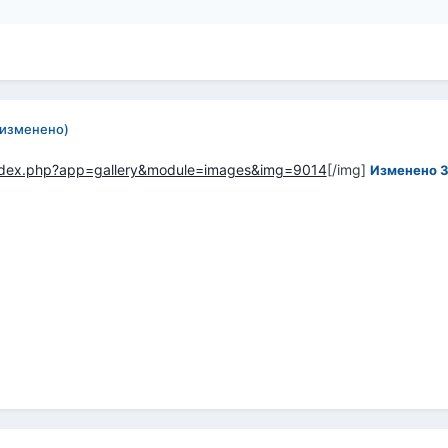
(изменено)
/index.php?app=gallery&module=images&img=9014
[/img]
Изменено
3