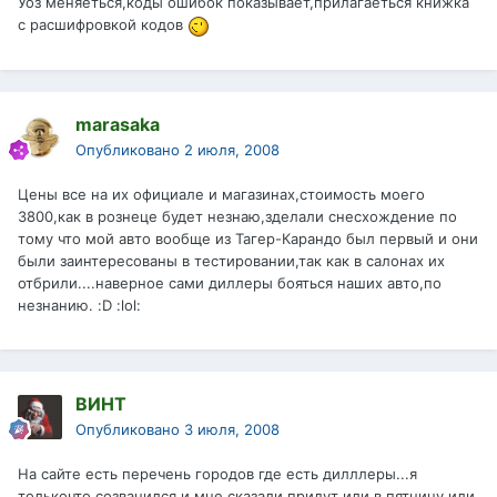
Уоз меняеться,коды ошибок показывает,прилагаеться книжка
с расшифровкой кодов
marasaka
Опубликовано
2 июля, 2008
Цены все на их официале и магазинах,стоимость моего
3800,как в рознеце будет незнаю,зделали снесхождение по
тому что мой авто вообще из Тагер-Карандо был первый и они
были заинтересованы в тестировании,так как в салонах их
отбрили....наверное сами диллеры бояться наших авто,по
незнанию. :D :lol:
ВИНТ
Опубликовано
3 июля, 2008
На сайте есть перечень городов где есть дилллеры...я
толькочто созванился и мне сказали придут или в пятницу или