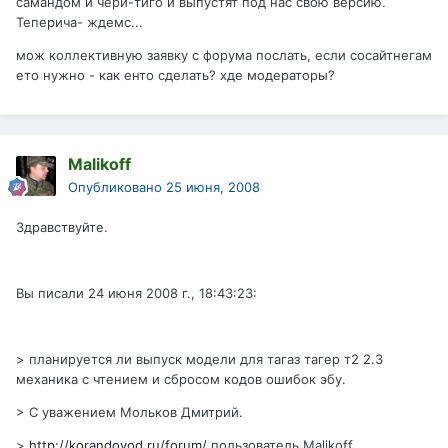
самандом и чери-тиго и выпустят под нас свою версию.
Теперича- ждемс...
мож коллективную заявку с форума послать, если сосайтнегам
ето нужно - как енто сделать? хде модераторы?
Malikoff
Опубликовано
25 июня, 2008
Здравствуйте.
Вы писали 24 июня 2008 г., 18:43:23:
> планируется ли выпуск модели для тагаз тагер т2 2.3
механика с чтением и сбросом кодов ошибок эбу.
> С уважением Мольков Дмитрий.
>
http://korandovod.ru/forum/
пользователь Malikoff.