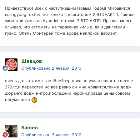
Приветствую! Всех с наступившим Новым Годом! МНравится
ssangyong rexton, но только с двигателем 2,9TD+АКПП. Так-же
засматриваюсь на hyundаi terrаcаn 2,5TD АКПП. Правда, много
слышал, что автоматы на тараканах хилые, да и двигатели -
гуано. Опель Монтeрей тоже вроде неплохой вариант.
Шевцов
Опубликовано
2 января, 2010
очень долго хотел трелблейзер,пока не узнал налог на него с
279лс,и перехотел,но всё равно он мне нравится,также додж
дюранго,додж нитро,последний чероки,правда цены совсем
негуманные
Samec
Опубликовано
3 января, 2010