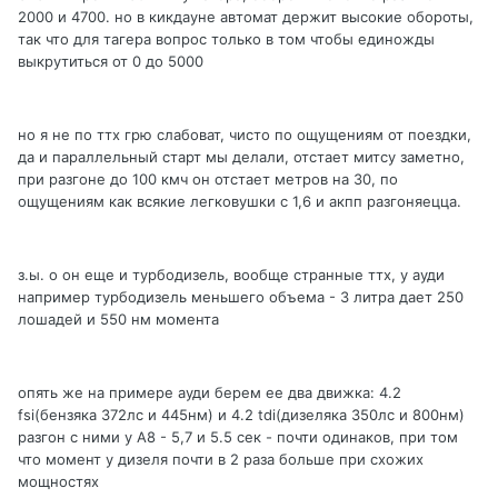
2000 и 4700. но в кикдауне автомат держит высокие обороты,
так что для тагера вопрос только в том чтобы единожды
выкрутиться от 0 до 5000
но я не по ттх грю слабоват, чисто по ощущениям от поездки,
да и параллельный старт мы делали, отстает митсу заметно,
при разгоне до 100 кмч он отстает метров на 30, по
ощущениям как всякие легковушки с 1,6 и акпп разгоняецца.
з.ы. о он еще и турбодизель, вообще странные ттх, у ауди
например турбодизель меньшего объема - 3 литра дает 250
лошадей и 550 нм момента
опять же на примере ауди берем ее два движка: 4.2
fsi(бензяка 372лс и 445нм) и 4.2 tdi(дизеляка 350лс и 800нм)
разгон с ними у А8 - 5,7 и 5.5 сек - почти одинаков, при том
что момент у дизеля почти в 2 раза больше при схожих
мощностях