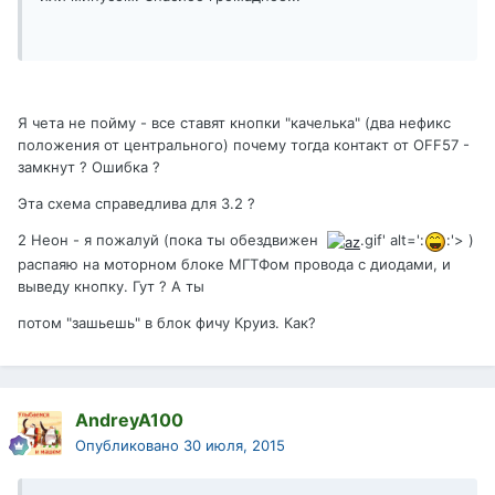
Я чета не пойму - все ставят кнопки "качелька" (два нефикс
положения от центрального) почему тогда контакт от OFF57 -
замкнут ? Ошибка ?
Эта схема справедлива для 3.2 ?
2 Неон - я пожалуй (пока ты обездвижен
.gif' alt=':
:'> )
распаяю на моторном блоке МГТФом провода с диодами, и
выведу кнопку. Гут ? А ты
потом "зашьешь" в блок фичу Круиз. Как?
AndreyA100
Опубликовано
30 июля, 2015