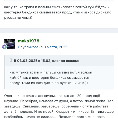
как у танка траки и пальцы смазываются всякой хуйнёй,так и
шестерня бендикса смазывается продуктами износа диска.по
русски ни чем.))
maks1978
Опубликовано
3 марта, 2025
В 03.03.2025 в 15:02,
олег ан
сказал:
как у танка траки и пальцы смазываются всякой
хуйнёй,так и шестерня бендикса смазывается
продуктами износа диска.по русски ни чем.))
Олег, я и не смазываю ничем, так как лет 20 назад ещё
научило. Перебрал, намазал от души, а потом зимой жопа. Хер
заведешь. Снимешь, разберёшь, соберёшь - опять работает
день, 2, неделю. И по новой. Клацает - и нихера. Втягивающее
разберёшь - муха не сидела... Доходило долго мне, пока