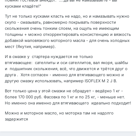
помнят гостевой анекдот: "....да вы не намазываете - вы
кусками кладёте!"
Тут не только кусками класть не надо, но и намазывать нужно
скупо - смазывать, равномерно покрывать поверхности
скольжения очень тонким слоем, на ощупь не имеющим
толщины + можно откорректировать консистенцию и вязкость
добавкой маловязкого моторного масла - для очень холодных
мест (Якутия, например).
И в смазке у стартера нуждается не только
втягивающее: сателлиты и оси сателлитов, вал якоря, шайбы
и подшипник скольжения, всё, что движется и трётся друг о
друга . Хотя согласен - именно для втягивающего можно и
другую смазку использовать, например ISOFLEX M 2 J B.
Вот только цена у этой смазки не обрадует - ведёрко 1 кг -
более 170 000 руб. Фасовка по 1 кг и по 25 кг, - меньше нет.
Но именно она именно для втягивающего идеально подходит!
Можно и моторное масло, но моторка там не надолго
задержится