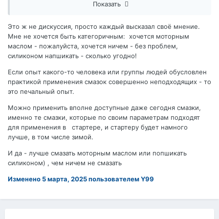
Показать
Очень удивительные кульбиты эквилибристики.
Но, надеюсь, хоть кому то поможет, кто читать умеет,
меньше прыгать на морозе возле автомобиля.
Это ж не дискуссия, просто каждый высказал своё мнение.
Засим, данную дискуссию заканчиваю
Мне не хочется быть категоричным: хочется моторным
Зы, если очень хочеться кому-то чем то намазать -
маслом - пожалуйста, хочется ничем - без проблем,
купите обычную сухую тефлоновую смазку. Без всяких
силиконом напшикать - сколько угодно!
спреев. Просто порошок. Пользы особой не будет, но не
Если опыт какого-то человека или группы людей обусловлен
навредит по крайней мере.
практикой применения смазок совершенно неподходящих - то
это печальный опыт.
Можно применить вполне доступные даже сегодня смазки,
именно те смазки, которые по своим параметрам подходят
для применения в стартере, и стартеру будет намного
лучше, в том числе зимой.
И да - лучше смазать моторным маслом или попшикать
силиконом) , чем ничем не смазать
Изменено
5 марта, 2025
пользователем Y99