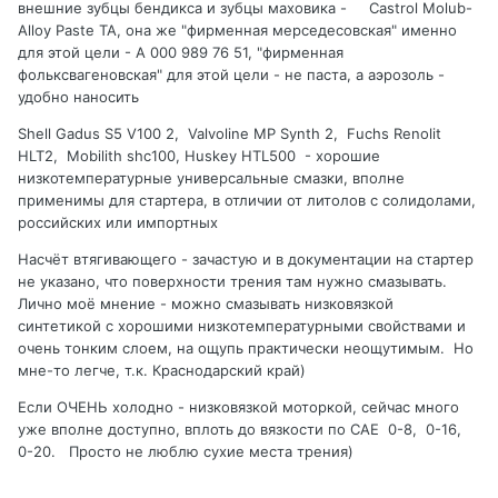
внешние зубцы бендикса и зубцы маховика - Castrol Molub-
Alloy Paste TA, она же "фирменная мерседесовская" именно
для этой цели - А 000 989 76 51, "фирменная
фольксвагеновская" для этой цели - не паста, а аэрозоль -
удобно наносить
Shell Gadus S5 V100 2, Valvoline MP Synth 2, Fuchs Renolit
HLT2, Mobilith shc100, Huskey HTL500 - хорошие
низкотемпературные универсальные смазки, вполне
применимы для стартера, в отличии от литолов с солидолами,
российских или импортных
Насчёт втягивающего - зачастую и в документации на стартер
не указано, что поверхности трения там нужно смазывать.
Лично моё мнение - можно смазывать низковязкой
синтетикой с хорошими низкотемпературными свойствами и
очень тонким слоем, на ощупь практически неощутимым. Но
мне-то легче, т.к. Краснодарский край)
Если ОЧЕНЬ холодно - низковязкой моторкой, сейчас много
уже вполне доступно, вплоть до вязкости по САЕ 0-8, 0-16,
0-20. Просто не люблю сухие места трения)