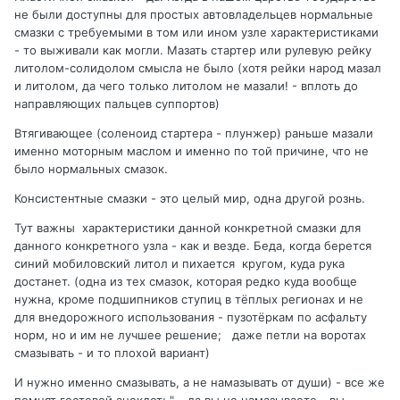
не были доступны для простых автовладельцев нормальные
смазки с требуемыми в том или ином узле характеристиками
- то выживали как могли. Мазать стартер или рулевую рейку
литолом-солидолом смысла не было (хотя рейки народ мазал
и литолом, да чего только литолом не мазали! - вплоть до
направляющих пальцев суппортов)
Втягивающее (соленоид стартера - плунжер) раньше мазали
именно моторным маслом и именно по той причине, что не
было нормальных смазок.
Консистентные смазки - это целый мир, одна другой рознь.
Тут важны характеристики данной конкретной смазки для
данного конкретного узла - как и везде. Беда, когда берется
синий мобиловский литол и пихается кругом, куда рука
достанет. (одна из тех смазок, которая редко куда вообще
нужна, кроме подшипников ступиц в тёплых регионах и не
для внедорожного использования - пузотёркам по асфальту
норм, но и им не лучшее решение; даже петли на воротах
смазывать - и то плохой вариант)
И нужно именно смазывать, а не намазывать от души) - все же