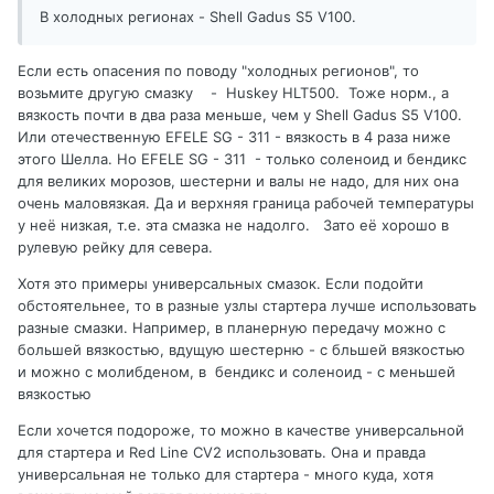
В холодных регионах - Shell Gadus S5 V100.
Если есть опасения по поводу "холодных регионов", то
возьмите другую смазку - Huskey HLT500. Тоже норм., а
вязкость почти в два раза меньше, чем у Shell Gadus S5 V100.
Или отечественную EFELE SG - 311 - вязкость в 4 раза ниже
этого Шелла. Но EFELE SG - 311 - только соленоид и бендикс
для великих морозов, шестерни и валы не надо, для них она
очень маловязкая. Да и верхняя граница рабочей температуры
у неё низкая, т.е. эта смазка не надолго. Зато её хорошо в
рулевую рейку для севера.
Хотя это примеры универсальных смазок. Если подойти
обстоятельнее, то в разные узлы стартера лучше использовать
разные смазки. Например, в планерную передачу можно с
большей вязкостью, вдущую шестерню - с бльшей вязкостью
и можно с молибденом, в бендикс и соленоид - с меньшей
вязкостью
Если хочется подороже, то можно в качестве универсальной
для стартера и Red Line CV2 использовать. Она и правда
универсальная не только для стартера - много куда, хотя