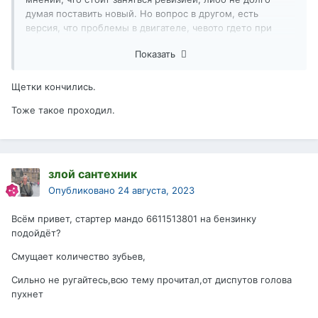
думая поставить новый. Но вопрос в другом, есть
версия, что проблемы в двигателе, чевото гдето при
нагревании начинает клинить. Может кто сталкивался
Показать
именно с такой проблемой, как отличить проблему
стартера от проблемы с движком. Стартер еще не
снимал, некогда. Проблеме пока три дня. Машин -
Щетки кончились.
корандо дизель . Хочу обсудить возможные причины.
Тоже такое проходил.
злой сантехник
Опубликовано
24 августа, 2023
Всём привет, стартер мандо 6611513801 на бензинку
подойдёт?
Смущает количество зубьев,
Сильно не ругайтесь,всю тему прочитал,от диспутов голова
пухнет