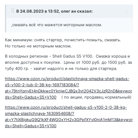
В 24.08.2023 в 13:52,
олег ан
сказал:
,смазать всё что мажется моторным маслом.
Как минимум: снять стартер, почистить-помыть, смазать.
Но только не моторным маслом.
В холодных регионах - Shell Gadus S5 V100. Смазка хороша и
вполне доступна к покупке. Цены от 1000 руб. до 1500 руб. за
тубу 400 гр. - хватит надолго и не только для стартера.
https://www.ozon.ru/product/plastichnaya-smazka-shell-gadus-
s5-v100-2-tub-0-38-kg-1697183084/?
at=79tnYqnyEt4nDkkwc0YknjwCJBQx3vt2042V3cJzR2nD&keywor
ds=Shell+Gadus+S5+V100
( по акции, продавец нормальный)
https://www.ozon.ru/product/shell-gadus-s5-v100-2-0-38-kg-
smazka-plastichnaya-1630954608/?
at=Y7tjX8jgkuG9Q1kXF4WGOxYH2v3GPpfXYvl0niA1mM13&keywor
ds=Shell+Gadus+S5+V100