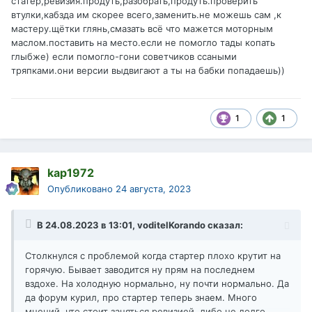
статер,ревизия.продуть,разобрать,продуть.проверить
втулки,кабзда им скорее всего,заменить.не можешь сам ,к
мастеру.щётки глянь,смазать всё что мажется моторным
маслом.поставить на место.если не помогло тады копать
глыбже) если помогло-гони советчиков ссаными
тряпками.они версии выдвигают а ты на бабки попадаешь))
1
1
kap1972
Опубликовано
24 августа, 2023
В 24.08.2023 в 13:01,
voditelKorando
сказал:
Столкнулся с проблемой когда стартер плохо крутит на
горячую. Бывает заводится ну прям на последнем
вздохе. На холодную нормально, ну почти нормально. Да
да форум курил, про стартер теперь знаем. Много
мнений, что стоит заняться ревизией, либо не долго