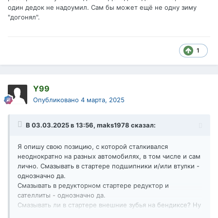
один дедок не надоумил. Сам бы может ещё не одну зиму
"догонял".
1
Y99
Опубликовано
4 марта, 2025
В 03.03.2025 в 13:56,
maks1978
сказал:
Я опишу свою позицию, с которой сталкивался
неоднократно на разных автомобилях, в том числе и сам
лично. Смазывать в стартере подшипники и/или втулки -
однозначно да.
Смазывать в редукторном стартере редуктор и
сателлиты - однозначно да.
Смазывать ли в стартере внешние зубья на бендиксе? Ну
можно, наверное, немного. Как выше написано - тонким