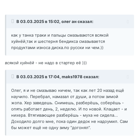
В 03.03.2025 в 15:02,
олег ан
сказал:
как у танка траки и пальцы смазываются всякой
хуйнёй,так и шестерня бендикса смазывается
продуктами износа диска.по русски ни чем.))
всякой хуйнёй -
не надо в стартер её )))
В 03.03.2025 в 17:04,
maks1978
сказал:
Олег, я и не смазываю ничем, так как лет 20 назад ещё
научило. Перебрал, намазал от души, а потом зимой
жопа. Хер заведешь. Снимешь, разберёшь, соберёшь -
опять работает день, 2, неделю. И по новой. Клацает - и
нихера. Втягивающее разберёшь - муха не сидела...
Доходило долго мне, пока один дедок не надоумил. Сам
бы может ещё не одну зиму "догонял".