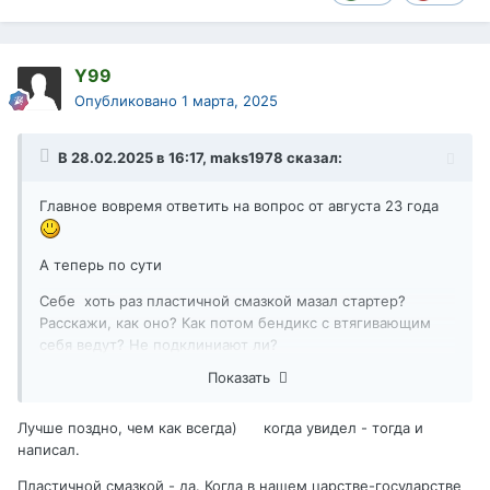
Y99
Опубликовано
1 марта, 2025
В 28.02.2025 в 16:17,
maks1978
сказал:
Главное вовремя ответить на вопрос от августа 23 года
А теперь по сути
Себе хоть раз пластичной смазкой мазал стартер?
Расскажи, как оно? Как потом бендикс с втягивающим
себя ведут? Не подклиниают ли?
Показать
ЗЫ, вреднее совета просто быть не может касаемо
стартера... Наслушаются, намазюкают и бегают на
форуме потом с проблемой " стартер щелкает, но не
Лучше поздно, чем как всегда) когда увидел - тогда и
крутит"
написал.
Пластичной смазкой - да. Когда в нашем царстве-государстве