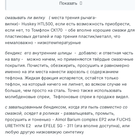
Показать
слоем.
А вот смазывать ли вилку, сам бендикс и его внутренние
шлицы? Предлагаю подумать... Если смазать даже
смазывать ли вилку (
места трения рычага-
небольшим слоем любой смазкой - будут ли налипать на
вилки)
-
Huskey HTL500, если есть возможность приобрести,
эту смазку продукты иноса диска сцепления?
если нет, то Томфлон СК170 - обе вполне хорошие смазки для
Однозначно, да. Что будет с завальцованным бендиксом,
пластиковых деталей и пар трения пластик/металл, что
когда эта пыль совместно со смазкой, осядет в роликах?
немаловажно - низкотемпературные
Перейдем к втягивающему. Как работает электромагнит
бендикс его внутренние шлицы
- добавлю: и ответная часть
(соленоид) по своей сути? При подаче напряжения на
на валу - можно ничем, но применяются твёрдые смазочные
катушку его задача максимально быстро "защелкнуться".
покрытия. Почистить, обезжирить, просушить и равномерно
Чем быстрее он это сделает, тем меньше будут выгорать
именно на эти места нанести аэрозоль с содержанием
пятаки. В случае со смазкой скорость срабатывания
тефлона. Жидкая фракция испаряется, остаётся только
однозначно уменьшиться (это как взмахнуть рукой в
тефлон, на который ничего не липнет, во всяком случае не
воздухе и тоже самое сделать в воде - разница
больше, чем просто на сталь. Точно также использовать
ощутима). Как то так.
молибденовые спреи, Тефлоновые спреи в продаже видел.
с завальцованным бендиксом, когда эта пыль совместно со
смазкой, осядет в роликах
- развальцевать, промыть,
просушить и тоненько
-
Aimol Barium complex EP2 или FUCHS
URETHYN E2 или EFELE SG - 311 (эта вполне доступна), или
любую другую низковязкую синтетику