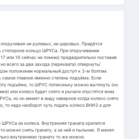
откручивая ни рулевых, ни шаровых. Придётся
ять стопорное кольцо ШРУСа. При откручивании
а 17 или 19 сейчас не помню) предварительно поставив
но всего за два захода (перехвата) отвернуть/
аждом положении нормальный доступ к 3-м болтам.
самое главное именно степень подъёма. Если
оту подъёма, то ШРУС потихоньку можно вытянуть (но
ке) или колесо будет снято и рычаги опустятся вниз
УСа, но он иммет в виду наверное когда колесо снято
о, то надо наоборот чуть подать колесо ВНИЗ а для
 ШРУСа из колеса. Внутренняя граната крепится
то можно снять гранату, а за ней и пыльник. Я менял
олько внутреннюю гранату то же можно.