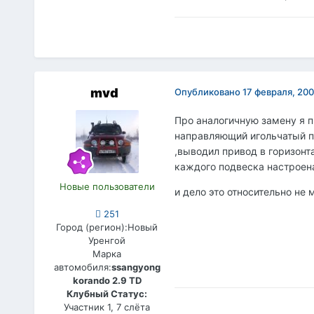
mvd
Опубликовано
17 февраля, 20
Про аналогичную замену я п
направляющий игольчатый п
,выводил привод в горизонт
каждого подвеска настроена
Новые пользователи
и дело это относительно не
251
Город (регион):
Новый
Уренгой
Марка
автомобиля:
ssangyong
korando 2.9 TD
Клубный Статус:
Участник 1, 7 слёта