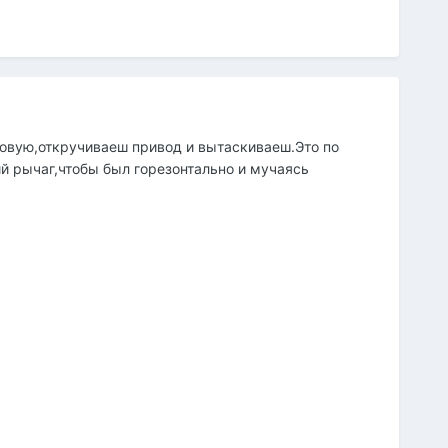
овую,откручиваеш привод и вытаскиваеш.Это по
 рычаг,чтобы был горезонтально и мучаясь