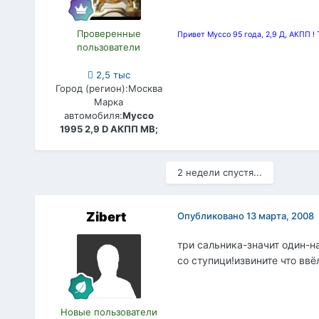
Проверенные
Привет Муссо 95 года, 2,9 Д, АКПП !
пользователи
2,5 тыс
Город (регион):
Москва
Марка
автомобиля:
Муссо
1995 2,9 D АКПП МВ;
2 недели спустя...
Zibert
Опубликовано
13 марта, 2008
три сальника-значит один-н
со ступици!извините что вв
Новые пользователи