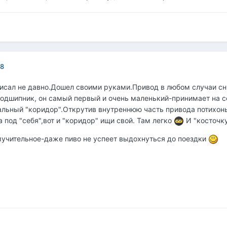
08
исал не давно.Дошел своими руками.Привод в любом случаи сним
одшипник, он самый первый и очень маленький-принимает на се
альный "коридор".Открутив внутреннюю часть привода потихон
 под "себя",вот и "коридор" ищи свой. Там легко
И "косточку
 мучительное-даже пиво не успеет выдохнуться до поездки