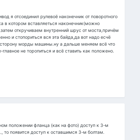
ривод я отсоединил рулевоё наконечник от поворотного
ака в котором вставляеться наконечник(можно
),затем откручиваем внутренний шрус от моста,причём
нно и стопориться вся эта байда,да вот надо есчё
в сторону морды машины.ну а дальше меняем всё что
главное не торопиться и всё ставить как положено.
дном положении фланца (как на фото) доступ к 3-м
., то появится доступ к оставшимся 3-м болтам.