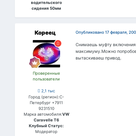
водительского
сидения 50мм
Кореец
Опубликовано
17 февраля, 20
Снимаешь муфту включения 
максимуму.Можно попробова
вытаскиваеш привод.
Проверенные
пользователи
2,1 тыс
Город (регион):
С-
Петербург +7911
9231510
Марка автомобиля:
VW
Caravelle T6
Клубный Статус:
Модератор