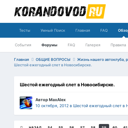
Тесты
Умный Поиск
Главная
FAQ
Обзо
События
Форумы
FAQ
Галерея
Правила
Главная
ОБЩИЕ ВОПРОСЫ
Жизнь нашего автоклуба, 
Шестой ежегодный слет в Новосибирске.
Шестой ежегодный слет в Новосибирске.
Автор
MaxAlex
10 октября, 2012
в
Шестой ежегодный слет в 
НАЗАД
54
55
56
57
58
59
60
61