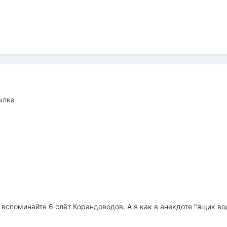
ылка
вспоминайте 6 слёт Корандоводов. А я как в анекдоте "ящик во