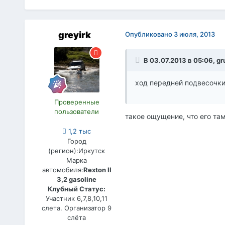
greyirk
Опубликовано
3 июля, 2013
В 03.07.2013 в 05:06, g
ход передней подвесочки
Проверенные
пользователи
такое ощущение, что его там
1,2 тыс
Город
(регион):
Иркутск
Марка
автомобиля:
Rexton II
3,2 gasoline
Клубный Статус:
Участник 6,7,8,10,11
слета. Организатор 9
слёта