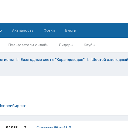
р
Активность
Фотки
Блоги
Пользователи онлайн
Лидеры
Клубы
регионы
Ежегодные слеты "Корандоводов"
Шестой ежегодный
Новосибирске
ДАЛЕЕ
Страница 59 из 61