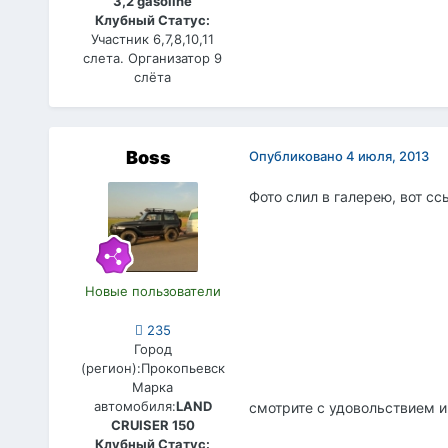
3,2 gasoline
Клубный Статус:
Участник 6,7,8,10,11
слета. Организатор 9
слёта
Boss
Опубликовано
4 июля, 2013
Фото слил в галерею, вот сс
Новые пользователи
235
Город
(регион):
Прокопьевск
Марка
автомобиля:
LAND
смотрите с удовольствием и 
CRUISER 150
Клубный Статус: