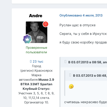
Andre
Опубликовано
4 июля, 2013
Руслан щас в отпуске
Серега, ты у себя в Иркутск
я буду свою коробку продав
Проверенные
пользователи
23 тыс
В 03.07.2013 в 08:58, a
Город
(регион):
Красноярск
Марка
В 03.07.2013 в 08:48
автомобиля:
Musso 2.9
BTRA 33МТ Spartan
Клубный Статус:
Участник 3, 5, 6, 7, 8, 9,
10, 11,12,14 слета.
считаешь некрасиво буде
Организатор 10.