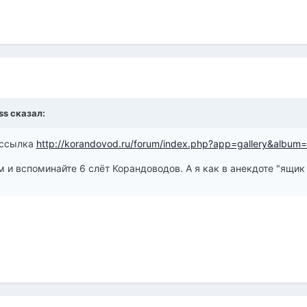
ss сказал:
т ссылка
http://korandovod.ru/forum/index.php?app=gallery&album
 и вспоминайте 6 слёт Корандоводов. А я как в анекдоте "ящик 