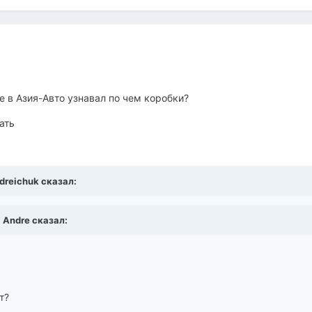
е в Азия-Авто узнавал по чем коробки?
ать
ndreichuk сказал:
, Andre сказал:
т?