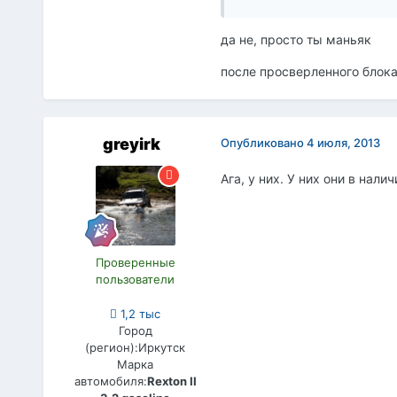
да не, просто ты маньяк
после просверленного блока
greyirk
Опубликовано
4 июля, 2013
Ага, у них. У них они в нали
Проверенные
пользователи
1,2 тыс
Город
(регион):
Иркутск
Марка
автомобиля:
Rexton II