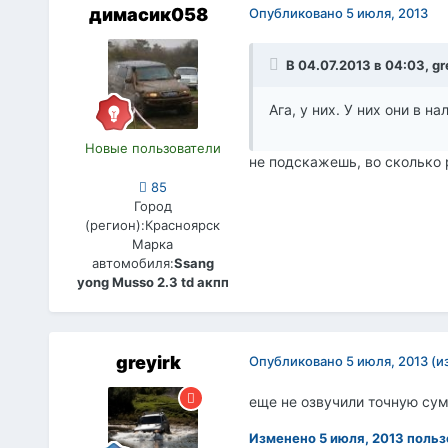
димасик058
Опубликовано
5 июля, 2013
В 04.07.2013 в 04:03, gr
Ага, у них. У них они в н
Новые пользователи
не подскажешь, во сколько 
85
Город
(регион):
Красноярск
Марка
автомобиля:
Ssang
yong Musso 2.3 td акпп
greyirk
Опубликовано
5 июля, 2013
(и
еще не озвучили точную сум
Изменено
5 июля, 2013
польз