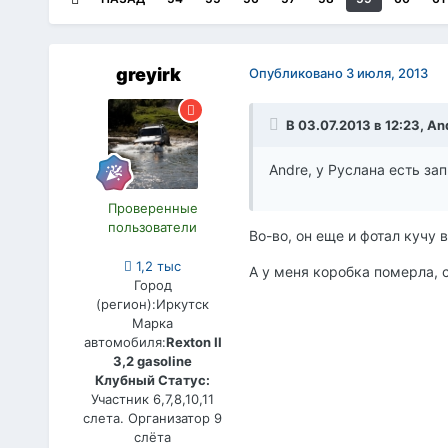
greyirk
Опубликовано
3 июля, 2013
В 03.07.2013 в 12:23, An
Andre, у Руслана есть з
Проверенные
пользователи
Во-во, он еще и фотал кучу в
1,2 тыс
А у меня коробка померла, 
Город
(регион):
Иркутск
Марка
автомобиля:
Rexton II
3,2 gasoline
Клубный Статус:
Участник 6,7,8,10,11
слета. Организатор 9
слёта