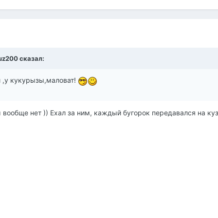
ruz200 сказал:
 ,у кукурызы,маловат!
 вообще нет )) Ехал за ним, каждый бугорок передавался на ку