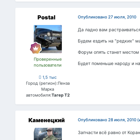
Postal
Опубликовано
27 июля, 2010
Да ладно вам растраиваться
Будем ездить на "редких" м
Форум опять станет местом
Проверенные
Будет поменьше народу и н
пользователи
1,5 тыс
Город (регион):
Пенза
Марка
автомобиля:
Тагер Т2
Каменецкий
Опубликовано
28 июля, 2010
(
Запчасти всё равно от Кора