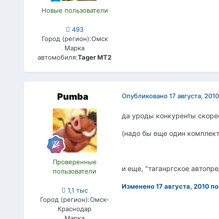
Новые пользователи
493
Город (регион):
Омск
Марка
автомобиля:
Tager MT2
Pumba
Опубликовано
17 августа, 2010
да уроды конкуренты скорее
(надо бы еще один комплект
Проверенные
и еще, "таганргское автопр
пользователи
Изменено
17 августа, 2010
по
1,1 тыс
Город (регион):
Омск-
Краснодар
Марка