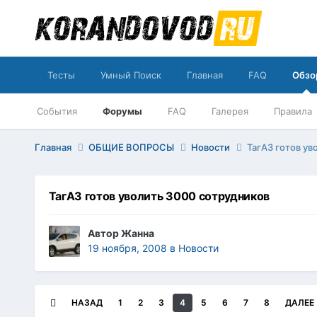
Тесты
Умный Поиск
Главная
FAQ
Обзо
События
Форумы
FAQ
Галерея
Правила
Главная
ОБЩИЕ ВОПРОСЫ
Новости
ТагАЗ готов ув
ТагАЗ готов уволить 3000 сотрудников
Автор
Жанна
19 ноября, 2008
в
Новости
НАЗАД
1
2
3
4
5
6
7
8
ДАЛЕЕ