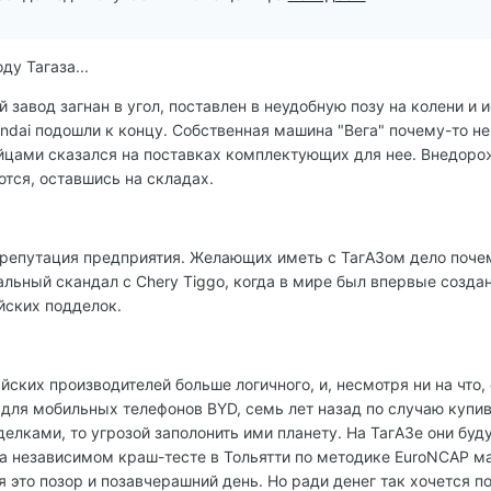
у Тагаза...
завод загнан в угол, поставлен в неудобную позу на колени и и
dai подошли к концу. Собственная машина "Вега" почему-то не
цами сказался на поставках комплектующих для нее. Внедорож
ются, оставшись на складах.
я репутация предприятия. Желающих иметь с ТагАЗом дело поче
льный скандал с Chery Tiggo, когда в мире был впервые созда
йских подделок.
айских производителей больше логичного, и, несмотря ни на чт
для мобильных телефонов BYD, семь лет назад по случаю купив
лками, то угрозой заполонить ими планету. На ТагАЗе они буд
а независимом краш-тесте в Тольятти по методике EuroNCAP м
это позор и позавчерашний день. Но ради денег так хочется пой