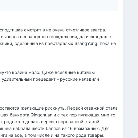
сподтишка смотрит в не очень отчетливое завтра.
 вызвала всенародного вожделения, да и скандал с
ники, сделанные из престарелых SsangYong, пока не
му-то крайне мало. Даже всеядные китайцы
н удивительный прецедент – русские наладили
о, остаются желающие рискнуть. Первой отважной стала
шая банкрота Qingchuan и с тех пор пугающая мир то
ут радостно делать версию ворованной старой
ашина набрала шесть баллов из 16 возможных. Для
ти на все, в том числе и на такого рода товары.