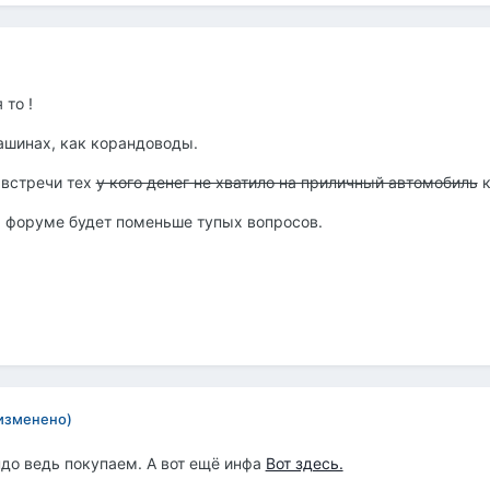
 то !
ашинах, как корандоводы.
 встречи тех
у кого денег не хватило на приличный автомобиль
к
а форуме будет поменьше тупых вопросов.
изменено)
ндо ведь покупаем. А вот ещё инфа
Вот здесь.