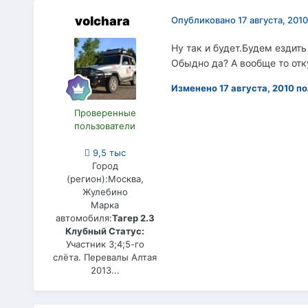
volchara
Опубликовано
17 августа, 2010
Ну так и будет.Будем ездить
Обыдно да? А вообще то отк
Изменено
17 августа, 2010
по
Проверенные
пользователи
9,5 тыс
Город
(регион):
Москва,
Жулебино
Марка
автомобиля:
Тагер 2.3
Клубный Статус:
Участник 3;4;5-го
слёта. Перевалы Алтая
2013...