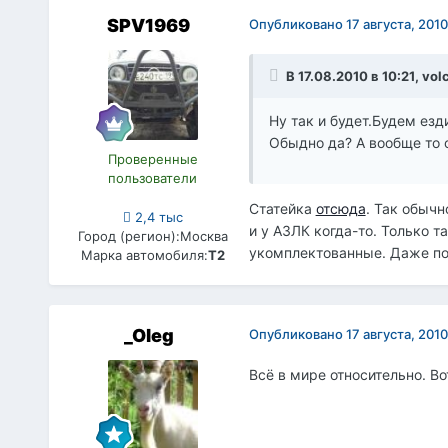
SPV1969
Опубликовано
17 августа, 2010
В 17.08.2010 в 10:21, vo
Ну так и будет.Будем езд
Обыдно да? А вообще то 
Проверенные
пользователи
Статейка
отсюда
. Так обычн
2,4 тыс
и у АЗЛК когда-то. Только 
Город (регион):
Москва
укомплектованные. Даже под
Марка автомобиля:
Т2
_Oleg
Опубликовано
17 августа, 2010
Всё в мире относительно. В