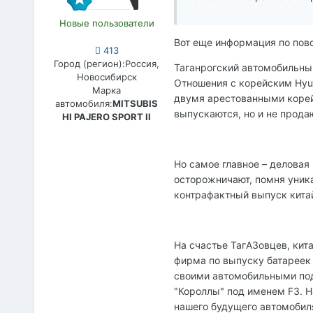
Новые пользователи
Вот еще информация по повод
413
Город (регион):
Россия,
Таганрогский автомобильный 
Новосибирск
Отношения с корейским Hyun
Марка
двумя арестованными корей
автомобиля:
MITSUBIS
выпускаются, но и не прода
HI PAJERO SPORT II
Но самое главное – делова
осторожничают, помня уника
контрафактный выпуск кита
На счастье ТагАЗовцев, кит
фирма по выпуску батареек 
своими автомобильными поде
"Короллы" под именем F3. Н
нашего будущего автомобиля 