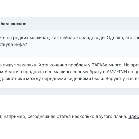
lchara сказал:
ить на редких машинах, как сейчас корандоводы.Однако, это зап
откуда инфа?
о пишут заказуху. Хотя конечно проблем у ТАГАЗа много. Но пр
там Асатрян продавал все машины своему брату в АМИ-ТУН по 
локотники между передними сиденьями были. Воруют у нас вез
от, например, сегодняшняя статья несколько другого плана.
Здес