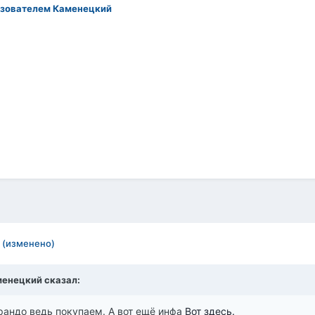
зователем Каменецкий
(изменено)
аменецкий сказал:
орандо ведь покупаем. А вот ещё инфа
Вот здесь.