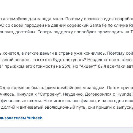
го автомобиля для завода мало. Поэтому возникла идея попробо
C со своей пародией на давний корейский Santa Fe по кличке R
 значит, достойны. Теперь подделку попробуют производить на Т
 хочется, а легкие деньги в стране уже кончились. Поэтому со
т какой вопрос – а кто это будет покупать? Неадекватность цен
" прыжком его стоимости на 25%. Но "Акцент" был все-таки авт
 Одно время он был плохим комбайновым заводом. Потом припод
илось. Кинулся к "Ситроену". Неудачно. Договорился с Hyundai
финансовые схемы. Но в итоге полное фиаско, и на сегодня важ
долгий и витиеватый эволюционный путь, они пришли к выпуск
льзователем Yurkech