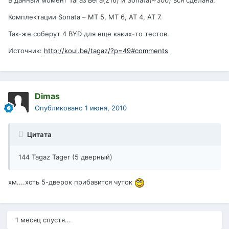
В данный момент Тагаз Вега(216) и Sonata(~300) вся сделана.
Комплектации Sonata – МТ 5, МТ 6, АТ 4, АТ 7.
Так-же соберут 4 BYD для еще каких-то тестов.
Источник:
http://koul.be/tagaz/?p=49#comments
Dimas
Опубликовано
1 июня, 2010
Цитата
144 Tagaz Tager (5 дверный)
хм....хоть 5-дверок прибавится чуток
1 месяц спустя...