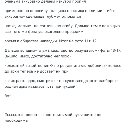
оченьма аккуратно делаем изнутри пропил
примерно на половину толщины пластика по линии сгиба-
аккуратно- сделаешь глубже- отломится
нафиг, мельче- не согнешь по сгибу. Дальше тем с помощью
все того же фена увлекательно проводим
время в обществе накладки. Итог на фото 11 и 12.
Дальше вопщим-то ужЕ хвастовство результатом- фоты 13-17.
Вышло, имхо, достаточно неплохо-
колхозный такой тюнинХ- но результата мы добились- колесо
до арки теперь не достает ни при
каких раскладах, смотрится- не хуже заводского- наоборот-
родная арка казалась чуть припухшей.
Вот.
Пы.сы. кто решиться повторить мой путь: жизненно
необходимы :