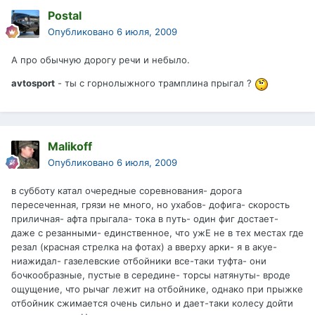
Postal
Опубликовано
6 июля, 2009
А про обычную дорогу речи и небыло.
avtosport
- ты с горнолыжного трамплина прыгал ?
Malikoff
Опубликовано
6 июля, 2009
в субботу катал очередные соревнования- дорога
пересеченная, грязи не много, но ухабов- дофига- скорость
приличная- афта прыгала- тока в путь- один фиг достает-
даже с резанными- единственное, что ужЕ не в тех местах где
резал (красная стрелка на фотах) а вверху арки- я в акуе-
ниажидал- газелевские отбойники все-таки туфта- они
бочкообразные, пустые в середине- торсы натянуты- вроде
ощущение, что рычаг лежит на отбойнике, однако при прыжке
отбойник сжимается очень сильно и дает-таки колесу дойти