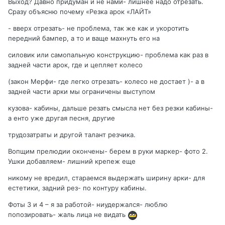
Выход? Давно придуман и не нами- лишнее надо отрезать.
Сразу объясню почему «Резка арок «ЛАЙТ»
- вверх отрезать- не проблема, так же как и укоротить
передний бампер, а то и ваще махнуть его на
силовик или самопальную конструкцию- проблема как раз в
задней части арок, где и цепляет колесо
(закон Мерфи- где легко отрезать- колесо не достает )- а в
задней части арки мы ограничены выступом
кузова- кабины, дальше резать смысла нет без резки кабины-
а енто уже другая песня, другие
трудозатраты и другой талант резчика.
Вопщим прелюдии окончены- берем в руки маркер- фото 2.
Ушки добавляем- лишний крепеж еще
никому не вредил, стараемся выдержать ширину арки- для
естетики, задний рез- по контуру кабины.
Фоты 3 и 4 – я за работой- ниудержался- люблю
попозировать- жаль лица не видать