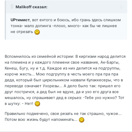
Malikoff сказал:
UPтимист
, вот ентого и боюсь, ибо грань здесь слишком
тонка- мало допинга -плохо, много- как бы че лишнее
не отрезать
Вспомнилось из семейной истории: В киргизии народ делится
на племена и у каждого племени свое название, Ак-Баргы,
Кенеш, Бугу, ну и т.д. Каждое из них делится на подгруппы,
короче жесть... Мою подгруппу в честь моего пра пра пра
деда, который был цирюльником назвали Кулаккесеры, что в
переводе означает Ухорезы... А дело было так: пришел его
друг постричся, а дед был не вдухе, да и ухо его друга все
мешалось, ну спрашивает дед в серьез: -Тебе ухо нужно? Тот
в шутку: - Нет!
Правильно подмечено, свое резать не так страшно, чужое...
Потом всю жизнь будут напоминать...