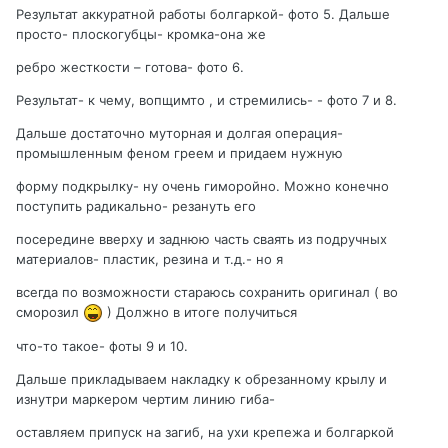
Результат аккуратной работы болгаркой- фото 5. Дальше
просто- плоскогубцы- кромка-она же
ребро жесткости – готова- фото 6.
Результат- к чему, вопщимто , и стремились- - фото 7 и 8.
Дальше достаточно муторная и долгая операция-
промышленным феном греем и придаем нужную
форму подкрылку- ну очень гиморойно. Можно конечно
поступить радикально- резануть его
посередине вверху и заднюю часть сваять из подручных
материалов- пластик, резина и т.д.- но я
всегда по возможности стараюсь сохранить оригинал ( во
сморозил
) Должно в итоге получиться
что-то такое- фоты 9 и 10.
Дальше прикладываем накладку к обрезанному крылу и
изнутри маркером чертим линию гиба-
оставляем припуск на загиб, на ухи крепежа и болгаркой