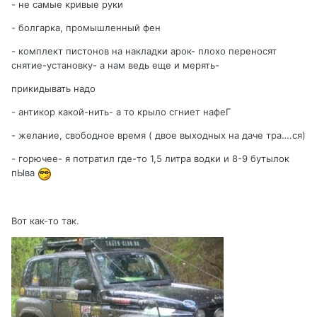
- не самые кривые руки
- болгарка, промышленный фен
- комплект пистонов на накладки арок- плохо переносят
снятие-установку- а нам ведь еще и мерять-
прикидывать надо
- антикор какой-нить- а то крыло сгниет нафеГ
- желание, свободное время ( двое выходных на даче тра….ся)
- горючее- я потратил где-то 1,5 литра водки и 8-9 бутылок
пЫва
Вот как-то так.