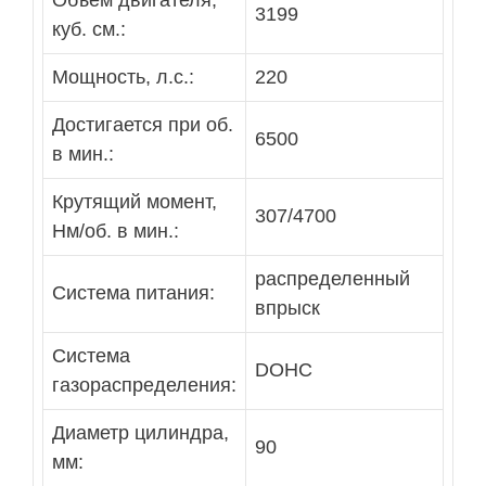
Объем двигателя,
3199
куб. см.:
Мощность, л.с.:
220
Достигается при об.
6500
в мин.:
Крутящий момент,
307/4700
Нм/об. в мин.:
распределенный
Система питания:
впрыск
Система
DOHC
газораспределения:
Диaметр цилиндра,
90
мм: