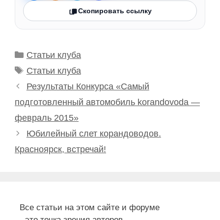
Скопировать ссылку
Рубрики
Статьи клуба
Метки
Статьи клуба
Результаты Конкурса «Самый
подготовленный автомобиль korandovoda —
февраль 2015»
Юбилейный слет корандоводов.
Красноярск, встречай!
Все статьи на этом сайте и форуме
- это точка зрения авторов,