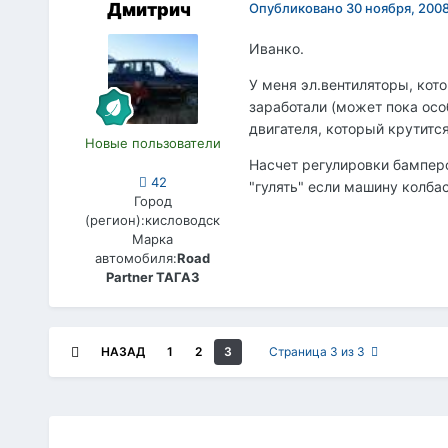
Дмитрич
Опубликовано
30 ноября, 200
Иванко.
У меня эл.вентиляторы, кот
заработали (может пока осо
двигателя, который крутится
Новые пользователи
Насчет регулировки бамперо
42
"гулять" если машину колба
Город
(регион):
кисловодск
Марка
автомобиля:
Road
Partner ТАГАЗ
НАЗАД
1
2
3
Страница 3 из 3