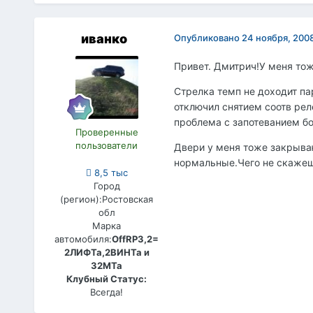
иванко
Опубликовано
24 ноября, 200
Привет. Дмитрич!У меня тож
Стрелка темп не доходит п
отключил снятием соотв рел
проблема с запотеванием бок
Проверенные
пользователи
Двери у меня тоже закрываю
нормальные.Чего не скажеш 
8,5 тыс
Город
(регион):
Ростовская
обл
Марка
автомобиля:
OffRP3,2=
2ЛИФТа,2ВИНТа и
32МТа
Клубный Статус:
Всегда!