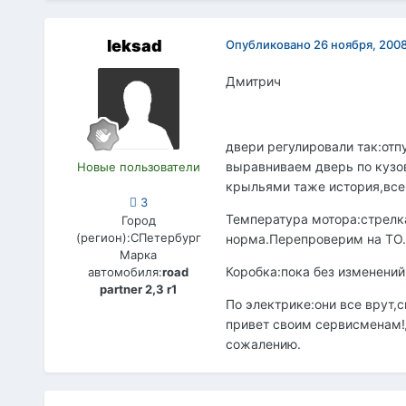
leksad
Опубликовано
26 ноября, 200
Дмитрич
двери регулировали так:отп
выравниваем дверь по кузо
Новые пользователи
крыльями таже история,все 
3
Температура мотора:стрелка
Город
(регион):
СПетербург
норма.Перепроверим на ТО.А
Марка
Коробка:пока без изменений
автомобиля:
road
partner 2,3 r1
По электрике:они все врут,с
привет своим сервисменам!Д
сожалению.