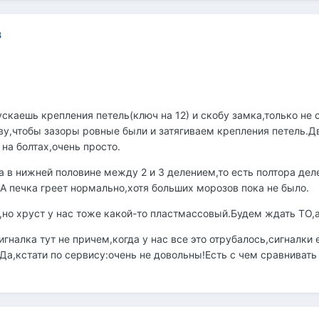
8
ускаешь крепления петель(ключ на 12) и скобу замка,только не 
ву,чтобы зазоры ровные были и затягиваем крепления петель.Д
на болтах,очень просто.
 в нижней половине между 2 и 3 делением,то есть полтора делен
 печка греет нормально,хотя больших морозов пока не было.
,но хруст у нас тоже какой-то пластмассовый.Будем ждать ТО,
игналка тут не причем,когда у нас все это отрубалось,сигналки
а,кстати по сервису:очень не довольны!Есть с чем сравнивать и