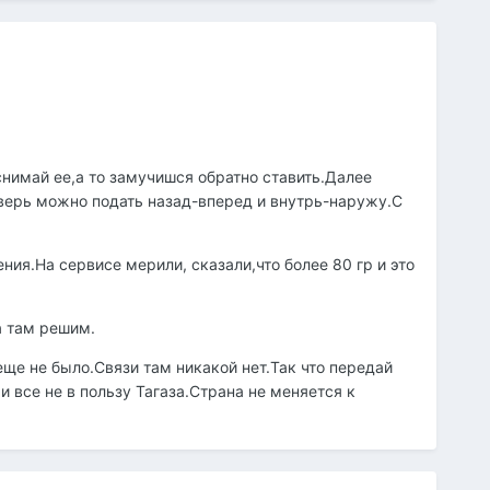
снимай ее,а то замучишся обратно ставить.Далее
верь можно подать назад-вперед и внутрь-наружу.С
ия.На сервисе мерили, сказали,что более 80 гр и это
а там решим.
 еще не было.Связи там никакой нет.Так что передай
 все не в пользу Тагаза.Страна не меняется к