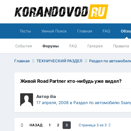
Тесты
Умный Поиск
Главная
FAQ
Обзо
События
Форумы
FAQ
Галерея
Правила
Главная
ТЕХНИЧЕСКИЙ РАЗДЕЛ
Раздел по автомобилю
Живой Road Partner кто-нибудь уже видел?
Автор
ilia
17 апреля, 2008
в
Раздел по автомобилю Ssang
НАЗАД
1
2
3
Страница 3 из 3