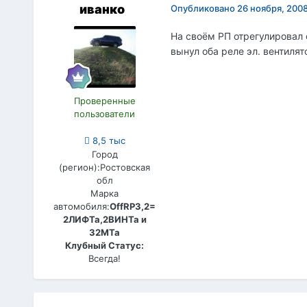
иванко
Опубликовано
26 ноября, 200
На своём РП отрегулировал 
вынул оба реле эл. вентилят
Проверенные
пользователи
8,5 тыс
Город
(регион):
Ростовская
обл
Марка
автомобиля:
OffRP3,2=
2ЛИФТа,2ВИНТа и
32МТа
Клубный Статус:
Всегда!