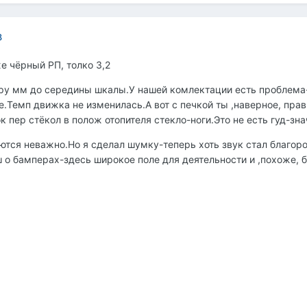
8
е чёрный РП, толко 3,2
ару мм до середины шкалы.У нашей комлектации есть проблема
е.Темп движка не изменилась.А вот с печкой ты ,наверное, прав
 пер стёкол в полож отопителя стекло-ноги.Это не есть гуд-зна
тся неважно.Но я сделал шумку-теперь хоть звук стал благоро
о бамперах-здесь широкое поле для деятельности и ,похоже, б