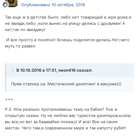
Опубликовано
10 октября, 2016
Так еще ж в детстве было: либо нет товарищей и жри дома и
не звизди,либо ,коли вынес на улицу-делись с друзьями! А
нет,так по звиздаку!
И все просто и понятно! Хочешь поделится-делись.Нет,чего
муть то развел
В 10.10.2016 в 17:31, neon416 сказал:
Прям сталкер.ua. Мистический джиппинг в вакууме)))
+++
P.S. Или реально проталкиваешь тему на бабки? Тож в
открытую скажи. Ну не люблю вас туристов-джиперов,козлы
вы все,но вот за бааааабки-покажу! И все! Все на своих
местах. Чего там,в современном мире и так капусту рубят!