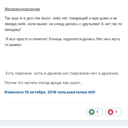
Железнодорожник
Так еще ж в детстве было: либо нет товарищей и жри дома и не
звизди,либо ,коли вынес на улицу-делись с друзьями! А нет,так по
звиздаку!
И все просто и понятно! Хочешь поделится-делись.Нет,чего муть
то развел
Есть пирожки -есть и дружки,нет пирожков-нет и дружков..
Потом что мутить поезд вроде как ушел..
Изменено
10 октября, 2016
пользователем nhfr
1
1