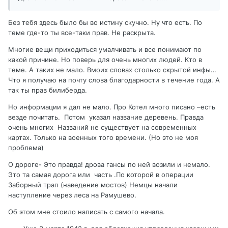
Без тебя здесь было бы во истину скучно. Ну что есть. По
теме где-то ты все-таки прав. Не раскрыта.
Многие вещи приходиться умалчивать и все понимают по
какой причине. Но поверь для очень многих людей. Кто в
теме. А таких не мало. Вмоих словах столько скрытой инфы…
Что я получаю на почту слова благодарности в течение года. А
так ты прав билиберда.
Но информации я дал не мало. Про Котел много писано –есть
везде почитать. Потом указал название деревень. Правда
очень многих Названий не существует на современных
картах. Только на военных того времени. (Но это не моя
проблема)
О дороге- Это правда! дрова гансы по ней возили и немало.
Это та самая дорога или часть .По которой в операции
Заборный трап (наведение мостов) Немцы начали
наступление через леса на Рамушево.
Об этом мне стоило написать с самого начала.