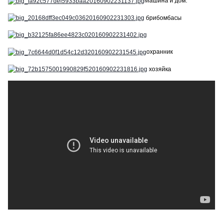
Машина и дом.
брибомбасы
охранник
хозяйка