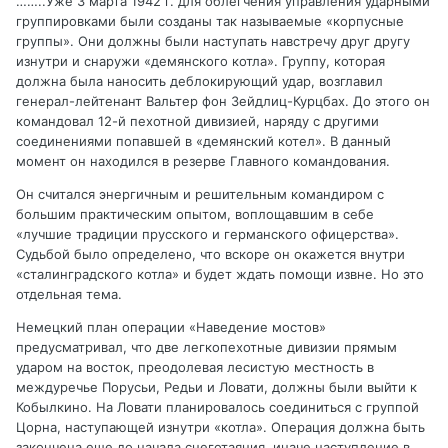
……..Уже 3 марта 1942 г. для облегчения управления ударными
группировками были созданы так называемые «корпусные
группы». Они должны были наступать навстречу друг другу
изнутри и снаружи «демянского котла». Группу, которая
должна была наносить деблокирующий удар, возглавил
генерал-лейтенант Вальтер фон Зейдлиц-Курцбах. До этого он
командовал 12-й пехотной дивизией, наряду с другими
соединениями попавшей в «демянский котел». В данный
момент он находился в резерве Главного командования.
Он считался энергичным и решительным командиром с
большим практическим опытом, воплощавшим в себе
«лучшие традиции прусского и германского офицерства».
Судьбой было определено, что вскоре он окажется внутри
«сталинградского котла» и будет ждать помощи извне. Но это
отдельная тема.
Немецкий план операции «Наведение мостов»
предусматривал, что две легкопехотные дивизии прямым
ударом на восток, преодолевая лесистую местность в
междуречье Порусьи, Редьи и Ловати, должны были выйти к
Кобылкино. На Ловати планировалось соединиться с группой
Цорна, наступающей изнутри «котла». Операция должна быть
закончена еще до начала снеготаяния, иначе наступление в