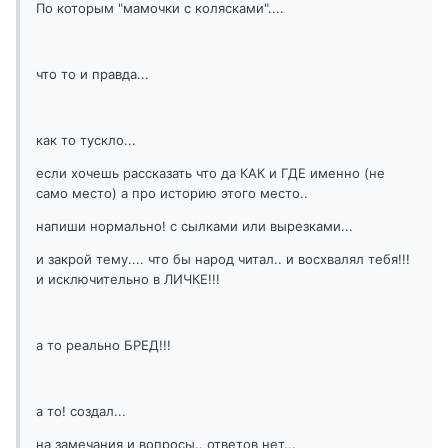
По которым "мамочки с колясками"....
что то и правда...
как то тускло...
если хочешь рассказать что да КАК и ГДЕ именно (не
само место) а про историю этого место..
напиши нормально! с сылками или вырезками...
и закрой тему.... что бы народ читал.. и восхвалял тебя!!!
и исключительно в ЛИЧКЕ!!!
а то реально БРЕД!!!
а то! создал...
на замечания и вопросы.. ответов нет...