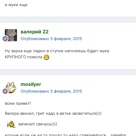
и муки еще
валерий 22
Опубликовано
5 февраля, 2015
Ну зерна еще ладно-в ступке натолкешь будет мука
КРУПНОГО помола
mosilyer
Опубликовано
5 февраля, 2015
всем привет!
Валера звонил, грит надо в ветке засветиться))))
записал! свечусь))))
короче если уж на то пошло то надо славливаться... давайте