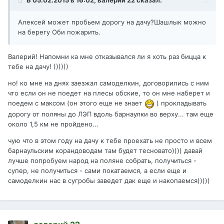
В 05.02.2015 в 16:02, валерий 22 сказал:
Алексей может пробьем дорогу на дачу?Шашлык можно
на берегу Оби пожарить.
Валерий! Напомни ка мне отказывался ли я хоть раз бицца к
тебе на дачу! ))))))
но! ко мне на днях заезжал самоделкин, договорились с ним
что если он не поедет на плесы обские, то он мне наберет и
поедем с максом (он этого еще не знает
) прокладывать
дорогу от поляны до ЛЭП вдоль барнаулки во верху... там еще
около 1,5 км не пройдено...
чую что в этом году на дачу к тебе проехать не просто и всем
барнаульским корандоводам там будет тесновато)))) давай
лучше попробуем народ на поляне собрать, получиться -
супер, не получиться - сами покатаемся, а если еще и
самоделкин нас в сугробы заведет дак еще и накопаемся)))))