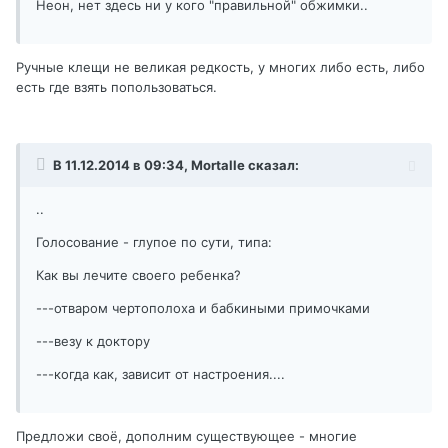
Неон, нет здесь ни у кого "правильной" обжимки..
Ручные клещи не великая редкость, у многих либо есть, либо
есть где взять попользоваться.
В 11.12.2014 в 09:34, Mortalle сказал:
..
Голосование - глупое по сути, типа:
Как вы лечите своего ребенка?
---отваром чертополоха и бабкиными примочками
---везу к доктору
---когда как, зависит от настроения....
Предложи своё, дополним существующее - многие