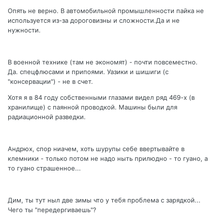
Опять не верно. В автомобильной промышленности пайка не
используется из-за дороговизны и сложности.Да и не
нужности.
В военной технике (там не экономят) - почти повсеместно.
Да. спецфлюсами и припоями. Уазики и шишиги (с
"консервации") - не в счет.
Хотя я в 84 году собственными глазами видел ряд 469-х (в
хранилище) с паянной проводкой. Машины были для
радиационной разведки.
Андрюх, спор ниачем, хоть шурупы себе ввертывайте в
клемники - только потом не надо ныть прилюдно - то гуано, а
то гуано страшенное...
Дим, ты тут ныл две зимы что у тебя проблема с зарядкой...
Чего ты "передергиваешь"?