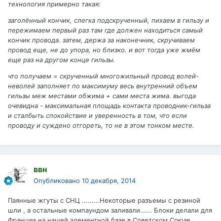
технология примерно такая:
заголённый кончик, слегка подскрученный, пихаем в гильзу и
пережимаем первый раз там где должен находиться самый
кончик провода. затем, держа за наконечник, скручиваем
провод еще, не до упора, но близко. и вот тогда уже жмём
еще раз на другом конце гильзы.
что получаем = скрученный многожильный провод волей-
неволей заполняет по максимуму весь внутренний объем
гильзы меж местами обжима + сами места жима. выгода
очевидна - максимальная площадь контакта проводник-гильза
и сталбыть спокойствие и уверенность в том, что если
проводу и суждено отгореть, то не в этом тонком месте.
ввн
Опубликовано
10 декабря, 2014
Паянные жгуты с СНЦ .........Некоторые разъемы с резиной
шли , а остальные компаундом заливали...... Блоки делали для
Франции на нашей элементной базе в Советском Союзе