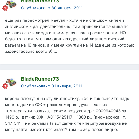
BladeRunner73
Опубликовано
30 января, 2011
еще раз пересмотрел мануал - хотя и не слишком силен в
английском - да, действительно, там приводится таблица по
миганию светодиода и примерная шкала расшифровки. НО
беда-то в том, что там опять квадратный диагностический
разъем на 16 пинов, а у меня круглый на 14 (да еще из которых
задействовано всего 9)....
BladeRunner73
Опубликовано
31 января, 2011
короче плюнул я на эту диагностику, ибо и так ясно,что надо
менять датчик ОЖ + расходомер воздуха + датчик
температуры воздуха, причем воздухомер - 0000940048 за
1490 р., датчик ОЖ - А0115425117 - 1360 р., (иномарочка , т.
347-541 - не реклама!)а вот датчик температуры воздуха не
могу найти...может кто знает? там номер плохо видно...