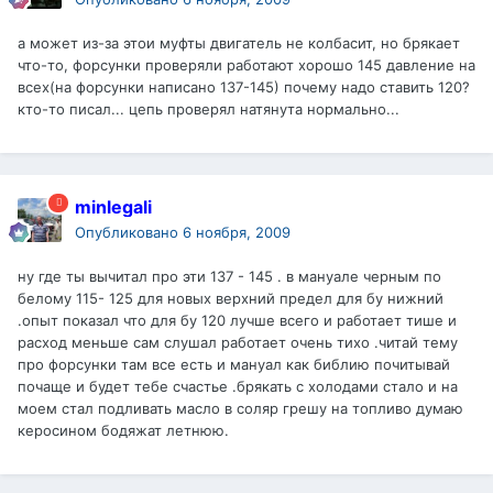
а может из-за этои муфты двигатель не колбасит, но брякает
что-то, форсунки проверяли работают хорошо 145 давление на
всех(на форсунки написано 137-145) почему надо ставить 120?
кто-то писал... цепь проверял натянута нормально...
minlegali
Опубликовано
6 ноября, 2009
ну где ты вычитал про эти 137 - 145 . в мануале черным по
белому 115- 125 для новых верхний предел для бу нижний
.опыт показал что для бу 120 лучше всего и работает тише и
расход меньше сам слушал работает очень тихо .читай тему
про форсунки там все есть и мануал как библию почитывай
почаще и будет тебе счастье .брякать с холодами стало и на
моем стал подливать масло в соляр грешу на топливо думаю
керосином бодяжат летнюю.