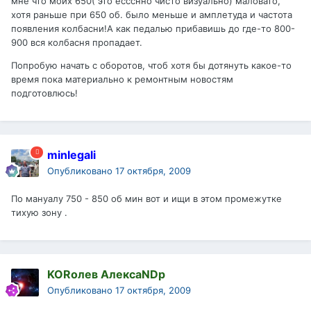
мне что моих 650( это ессснно чисто визуально) маловато,
хотя раньше при 650 об. было меньше и амплетуда и частота
появления колбасни!А как педалью прибавишь до где-то 800-
900 вся колбасня пропадает.
Попробую начать с оборотов, чтоб хотя бы дотянуть какое-то
время пока материально к ремонтным новостям
подготовлюсь!
minlegali
Опубликовано
17 октября, 2009
По мануалу 750 - 850 об мин вот и ищи в этом промежутке
тихую зону .
KORолев АлексаNDр
Опубликовано
17 октября, 2009