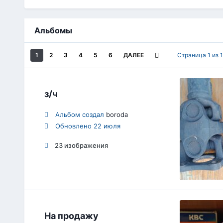
Альбомы
1
2
3
4
5
6
ДАЛЕЕ
Страница 1 из
з/ч
Альбом создал
boroda
Обновлено
22 июля
23 изображения
На продажу