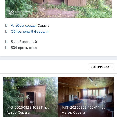
Альбом создал
Серьга
Обновлено
9 февраля
5 изображений
634 просмотра
СОРТИРОВКА
IMG_20250823_162311.jpg
IMG_20250823_162414.jpg
Автор
Серьга
Автор
Серьга