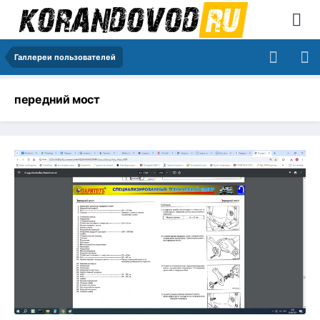
Галлереи пользователей
передний мост