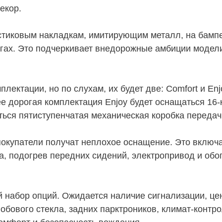
екор.
астиковым накладкам, имитирующим металл, на бамп
огах. Это подчеркивает внедорожные амбиции модел
ектации, но по слухам, их будет две: Comfort и Enj
е дорогая комплектация Enjoy будет оснащаться 16
ться пятиступенчатая механическая коробка передач
покупатели получат неплохое оснащение. Это включ
а, подогрев передних сидений, электропривод и обо
 набор опций. Ожидается наличие сигнализации, цен
бового стекла, задних парктроников, климат-контро