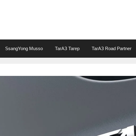
SsangYong Musso
ТагАЗ Тагер
ТагАЗ Road Partner