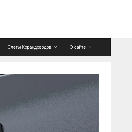
Слёты Корандоводов
О сайте