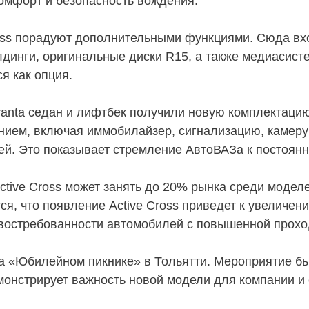
омфорт и безопасность вождения.
oss порадуют дополнительными функциями. Сюда вхо
лдинги, оригинальные диски R15, а также медиасисте
я как опция.
ranta седан и лифтбек получили новую комплектаци
нием, включая иммобилайзер, сигнализацию, камеру
ей. Это показывает стремление АвтоВАЗа к постоян
ctive Cross может занять до 20% рынка среди моделе
я, что появление Active Cross приведет к увеличен
 востребованности автомобилей с повышенной прохо
на «Юбилейном пикнике» в Тольятти. Мероприятие б
онстрирует важность новой модели для компании и е