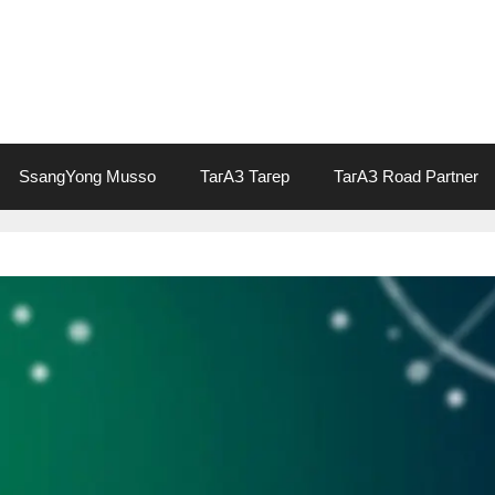
SsangYong Musso
ТагАЗ Тагер
ТагАЗ Road Partner