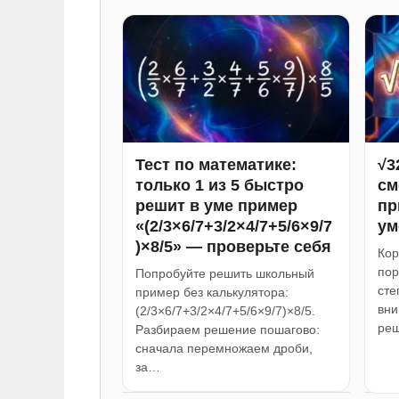
Тест по математике:
√3
только 1 из 5 быстро
см
решит в уме пример
пр
«(2/3×6/7+3/2×4/7+5/6×9/7
ум
)×8/5» — проверьте себя
Кор
пор
Попробуйте решить школьный
сте
пример без калькулятора:
вни
(2/3×6/7+3/2×4/7+5/6×9/7)×8/5.
реш
Разбираем решение пошагово:
сначала перемножаем дроби,
за…