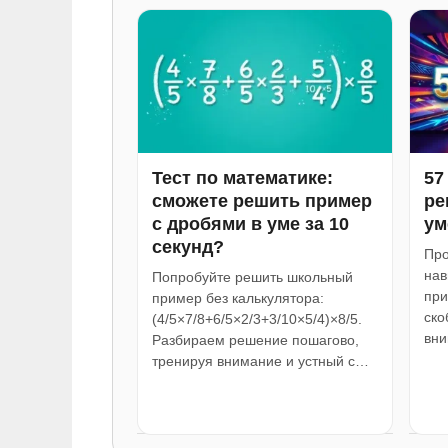
Тест по математике:
57
сможете решить пример
ре
с дробями в уме за 10
ум
секунд?
Про
нав
Попробуйте решить школьный
при
пример без калькулятора:
ско
(4/5×7/8+6/5×2/3+3/10×5/4)×8/5.
вни
Разбираем решение пошагово,
тренируя внимание и устный с…