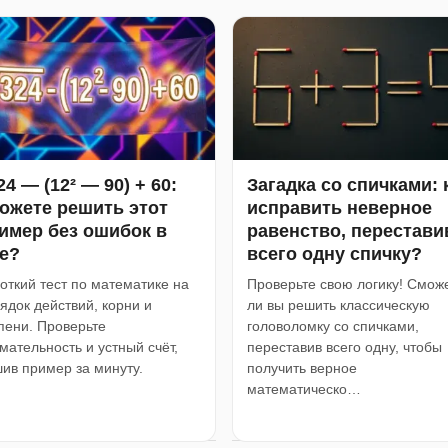
24 — (12² — 90) + 60:
Загадка со спичками: 
ожете решить этот
исправить неверное
имер без ошибок в
равенство, перестави
е?
всего одну спичку?
откий тест по математике на
Проверьте свою логику! Смож
ядок действий, корни и
ли вы решить классическую
пени. Проверьте
головоломку со спичками,
мательность и устный счёт,
переставив всего одну, чтобы
ив пример за минуту.
получить верное
математическо…