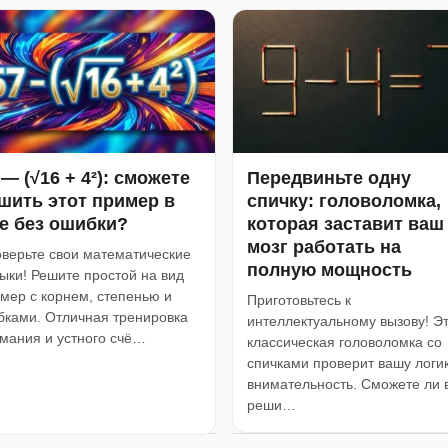
 — (√16 + 4²): сможете
Передвиньте одну
шить этот пример в
спичку: головоломка,
е без ошибки?
которая заставит ваш
мозг работать на
верьте свои математические
полную мощность
ыки! Решите простой на вид
мер с корнем, степенью и
Приготовьтесь к
бками. Отличная тренировка
интеллектуальному вызову! Э
мания и устного счё…
классическая головоломка со
спичками проверит вашу логик
внимательность. Сможете ли 
реши…