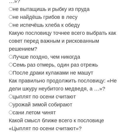
…»?
не вытащишь и рыбку из пруда
не найдёшь грибов в лесу
не испечёшь хлеба к обеду
Какую пословицу точнее всего выбрать как
совет перед важным и рискованным
решением?
Лучше поздно, чем никогда
Семь раз отмерь, один раз отрежь
После драки кулаками не машут
Как правильно продолжить пословицу: «Не
дели шкуру неубитого медведя, а …»?
цыплят по осени считают
урожай зимой собирают
сани летом чинят
Какой смысл ближе всего к пословице
«Цыплят по осени считают»?