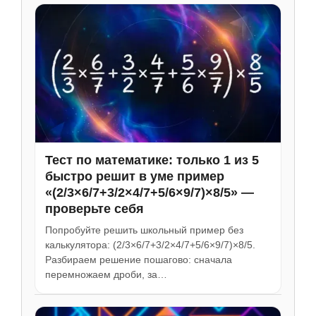
Тест по математике: только 1 из 5
быстро решит в уме пример
«(2/3×6/7+3/2×4/7+5/6×9/7)×8/5» —
проверьте себя
Попробуйте решить школьный пример без
калькулятора: (2/3×6/7+3/2×4/7+5/6×9/7)×8/5.
Разбираем решение пошагово: сначала
перемножаем дроби, за…