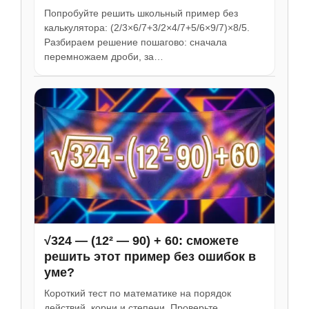
Попробуйте решить школьный пример без
калькулятора: (2/3×6/7+3/2×4/7+5/6×9/7)×8/5.
Разбираем решение пошагово: сначала
перемножаем дроби, за…
√324 — (12² — 90) + 60: сможете
решить этот пример без ошибок в
уме?
Короткий тест по математике на порядок
действий, корни и степени. Проверьте