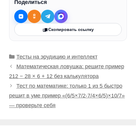
Поделиться
Скопировать ссылку
Рубрики
Тесты на эрудицию и интеллект
Математическая ловушка: решите пример
212 − 28 × 6 + 12 без калькулятора
Тест по математике: только 1 из 5 быстро
решит в уме пример «(6/5×7/2-7/4×6/5)×10/7»
— проверьте себя